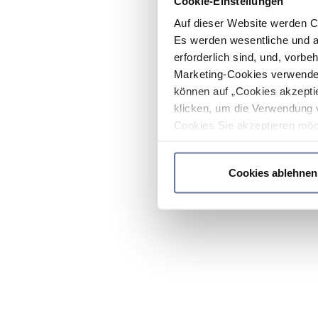
Cookie-Einstellungen
Auf dieser Website werden C
Es werden wesentliche und ag
erforderlich sind, und, vorbe
Marketing-Cookies verwendet
können auf „Cookies akzeptie
klicken, um die Verwendung 
Cookies Sie akzeptieren möc
werden nur die wichtigsten Co
Datenschutzrichtlinie
.
Cookies ablehnen