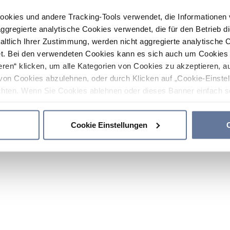
ookies und andere Tracking-Tools verwendet, die Informatione
gregierte analytische Cookies verwendet, die für den Betrieb d
haltlich Ihrer Zustimmung, werden nicht aggregierte analytische 
. Bei den verwendeten Cookies kann es sich auch um Cookies v
ren“ klicken, um alle Kategorien von Cookies zu akzeptieren, a
von Cookies abzulehnen, oder durch Klicken auf „Cookie-Einstel
hten. Wenn Sie Cookies ablehnen oder dieses Banner einfach sc
okies installiert. Weitere Informationen finden Sie in den Absch
Cookie Einstellungen
C