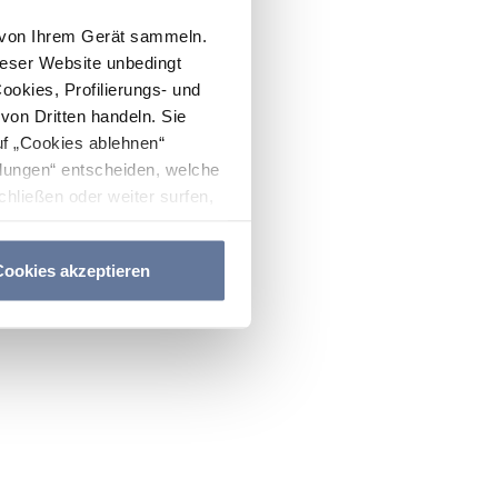
n von Ihrem Gerät sammeln.
ieser Website unbedingt
Cookies, Profilierungs- und
on Dritten handeln. Sie
uf „Cookies ablehnen“
lungen“ entscheiden, welche
hließen oder weiter surfen,
nitten
Cookie-Richtlinie
und
ookies akzeptieren