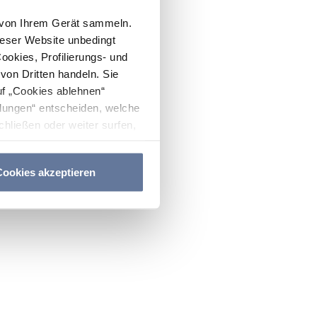
n von Ihrem Gerät sammeln.
ieser Website unbedingt
Cookies, Profilierungs- und
on Dritten handeln. Sie
uf „Cookies ablehnen“
lungen“ entscheiden, welche
hließen oder weiter surfen,
nitten
Cookie-Richtlinie
und
ookies akzeptieren