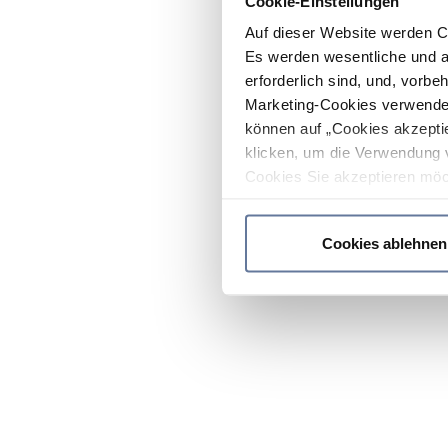
Cookie-Einstellungen
Auf dieser Website werden C
Es werden wesentliche und ag
erforderlich sind, und, vorbe
Marketing-Cookies verwendet
können auf „Cookies akzeptie
klicken, um die Verwendung 
Cookies Sie akzeptieren möc
werden nur die wichtigsten Co
Datenschutzrichtlinie
.
Cookies ablehnen