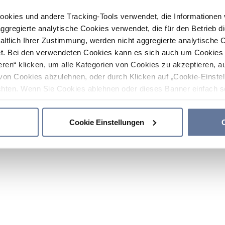
ookies und andere Tracking-Tools verwendet, die Informatione
gregierte analytische Cookies verwendet, die für den Betrieb d
haltlich Ihrer Zustimmung, werden nicht aggregierte analytische 
. Bei den verwendeten Cookies kann es sich auch um Cookies v
ren“ klicken, um alle Kategorien von Cookies zu akzeptieren, a
von Cookies abzulehnen, oder durch Klicken auf „Cookie-Einstel
hten. Wenn Sie Cookies ablehnen oder dieses Banner einfach sc
okies installiert. Weitere Informationen finden Sie in den Absch
Cookie Einstellungen
C