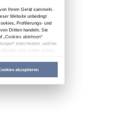
n von Ihrem Gerät sammeln.
ieser Website unbedingt
Cookies, Profilierungs- und
on Dritten handeln. Sie
uf „Cookies ablehnen“
lungen“ entscheiden, welche
hließen oder weiter surfen,
nitten
Cookie-Richtlinie
und
ookies akzeptieren