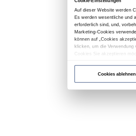
Cookie-Einstellungen
Auf dieser Website werden C
Es werden wesentliche und ag
erforderlich sind, und, vorbe
Marketing-Cookies verwendet
können auf „Cookies akzeptie
klicken, um die Verwendung 
Cookies Sie akzeptieren möc
werden nur die wichtigsten Co
Datenschutzrichtlinie
.
Cookies ablehnen