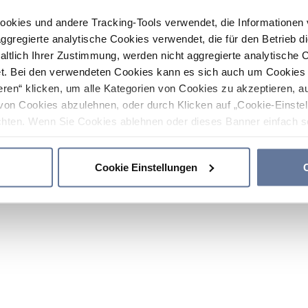
ookies und andere Tracking-Tools verwendet, die Informatione
gregierte analytische Cookies verwendet, die für den Betrieb d
haltlich Ihrer Zustimmung, werden nicht aggregierte analytische 
. Bei den verwendeten Cookies kann es sich auch um Cookies v
ren“ klicken, um alle Kategorien von Cookies zu akzeptieren, a
von Cookies abzulehnen, oder durch Klicken auf „Cookie-Einstel
hten. Wenn Sie Cookies ablehnen oder dieses Banner einfach sc
okies installiert. Weitere Informationen finden Sie in den Absch
Cookie Einstellungen
C