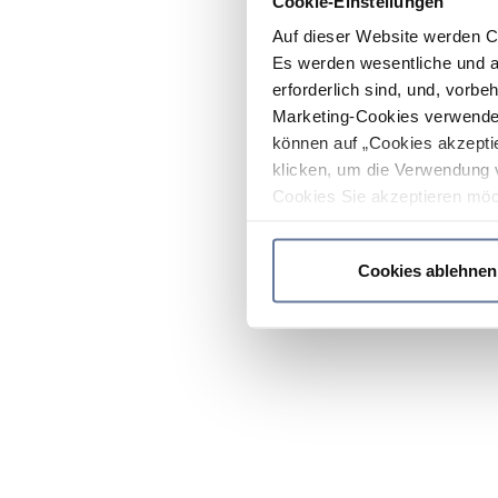
Cookie-Einstellungen
Auf dieser Website werden C
Es werden wesentliche und ag
erforderlich sind, und, vorbe
Marketing-Cookies verwendet
können auf „Cookies akzeptie
klicken, um die Verwendung 
Cookies Sie akzeptieren möc
werden nur die wichtigsten Co
Datenschutzrichtlinie
.
Cookies ablehnen