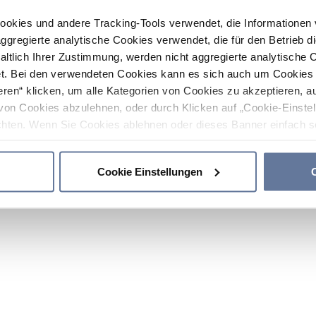
ookies und andere Tracking-Tools verwendet, die Informatione
gregierte analytische Cookies verwendet, die für den Betrieb d
haltlich Ihrer Zustimmung, werden nicht aggregierte analytische 
. Bei den verwendeten Cookies kann es sich auch um Cookies v
ren“ klicken, um alle Kategorien von Cookies zu akzeptieren, a
von Cookies abzulehnen, oder durch Klicken auf „Cookie-Einstel
hten. Wenn Sie Cookies ablehnen oder dieses Banner einfach sc
okies installiert. Weitere Informationen finden Sie in den Absch
Cookie Einstellungen
C