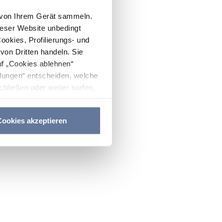
n von Ihrem Gerät sammeln.
ieser Website unbedingt
Cookies, Profilierungs- und
on Dritten handeln. Sie
uf „Cookies ablehnen“
lungen“ entscheiden, welche
hließen oder weiter surfen,
nitten
Cookie-Richtlinie
und
ookies akzeptieren