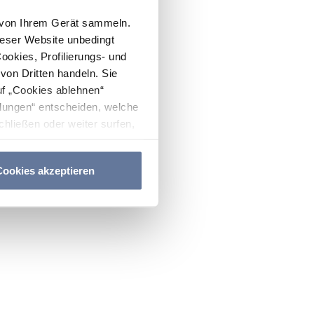
n von Ihrem Gerät sammeln.
ieser Website unbedingt
Cookies, Profilierungs- und
on Dritten handeln. Sie
uf „Cookies ablehnen“
lungen“ entscheiden, welche
hließen oder weiter surfen,
nitten
Cookie-Richtlinie
und
ookies akzeptieren