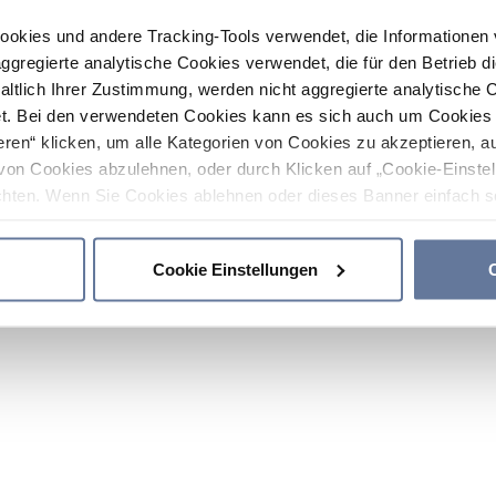
ookies und andere Tracking-Tools verwendet, die Informatione
gregierte analytische Cookies verwendet, die für den Betrieb d
haltlich Ihrer Zustimmung, werden nicht aggregierte analytische 
. Bei den verwendeten Cookies kann es sich auch um Cookies v
ren“ klicken, um alle Kategorien von Cookies zu akzeptieren, a
von Cookies abzulehnen, oder durch Klicken auf „Cookie-Einstel
hten. Wenn Sie Cookies ablehnen oder dieses Banner einfach sc
okies installiert. Weitere Informationen finden Sie in den Absch
Cookie Einstellungen
C