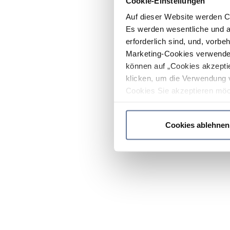
Cookie-Einstellungen
Auf dieser Website werden C
Es werden wesentliche und ag
erforderlich sind, und, vorbe
Marketing-Cookies verwendet
können auf „Cookies akzeptie
klicken, um die Verwendung 
Cookies Sie akzeptieren möc
werden nur die wichtigsten Co
Datenschutzrichtlinie
.
Cookies ablehnen