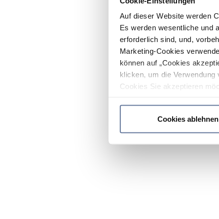
Cookie-Einstellungen
Auf dieser Website werden C
Es werden wesentliche und ag
erforderlich sind, und, vorbe
Marketing-Cookies verwendet
können auf „Cookies akzeptie
klicken, um die Verwendung 
Cookies Sie akzeptieren möc
werden nur die wichtigsten Co
Datenschutzrichtlinie
.
Cookies ablehnen