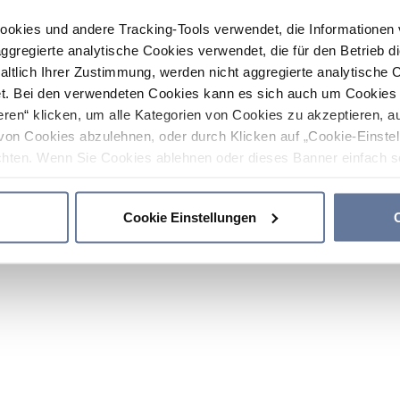
ookies und andere Tracking-Tools verwendet, die Informatione
gregierte analytische Cookies verwendet, die für den Betrieb d
haltlich Ihrer Zustimmung, werden nicht aggregierte analytische 
. Bei den verwendeten Cookies kann es sich auch um Cookies v
ren“ klicken, um alle Kategorien von Cookies zu akzeptieren, a
von Cookies abzulehnen, oder durch Klicken auf „Cookie-Einstel
hten. Wenn Sie Cookies ablehnen oder dieses Banner einfach sc
okies installiert. Weitere Informationen finden Sie in den Absch
Cookie Einstellungen
C