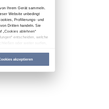
n von Ihrem Gerät sammeln.
ieser Website unbedingt
Cookies, Profilierungs- und
on Dritten handeln. Sie
uf „Cookies ablehnen“
lungen“ entscheiden, welche
hließen oder weiter surfen,
nitten
Cookie-Richtlinie
und
ookies akzeptieren