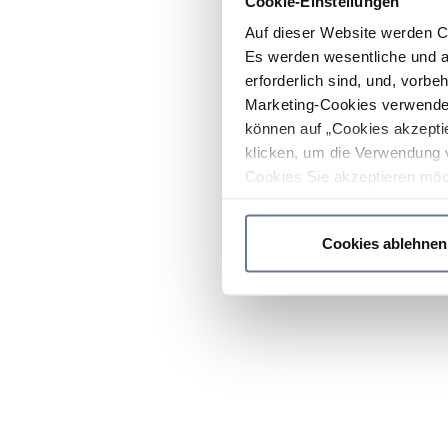
Cookie-Einstellungen
Auf dieser Website werden C
Es werden wesentliche und ag
erforderlich sind, und, vorbe
Marketing-Cookies verwendet
können auf „Cookies akzeptie
klicken, um die Verwendung 
Cookies Sie akzeptieren möc
werden nur die wichtigsten Co
Datenschutzrichtlinie
.
Cookies ablehnen