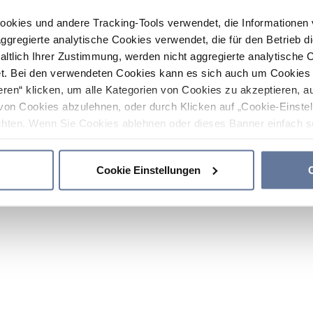
ookies und andere Tracking-Tools verwendet, die Informatione
gregierte analytische Cookies verwendet, die für den Betrieb d
haltlich Ihrer Zustimmung, werden nicht aggregierte analytische 
. Bei den verwendeten Cookies kann es sich auch um Cookies v
ren“ klicken, um alle Kategorien von Cookies zu akzeptieren, a
von Cookies abzulehnen, oder durch Klicken auf „Cookie-Einstel
hten. Wenn Sie Cookies ablehnen oder dieses Banner einfach sc
okies installiert. Weitere Informationen finden Sie in den Absch
Cookie Einstellungen
C