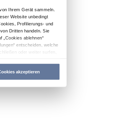
n von Ihrem Gerät sammeln.
ieser Website unbedingt
Cookies, Profilierungs- und
on Dritten handeln. Sie
uf „Cookies ablehnen“
lungen“ entscheiden, welche
hließen oder weiter surfen,
nitten
Cookie-Richtlinie
und
ookies akzeptieren