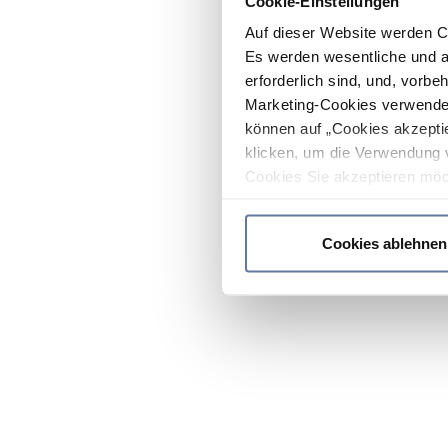
Cookie-Einstellungen
Auf dieser Website werden C
Es werden wesentliche und ag
erforderlich sind, und, vorbe
Marketing-Cookies verwendet
können auf „Cookies akzeptie
klicken, um die Verwendung 
Cookies Sie akzeptieren möc
werden nur die wichtigsten Co
Datenschutzrichtlinie
.
Cookies ablehnen