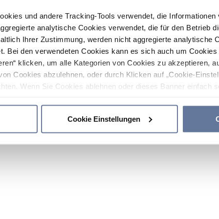
ookies und andere Tracking-Tools verwendet, die Informatione
gregierte analytische Cookies verwendet, die für den Betrieb d
haltlich Ihrer Zustimmung, werden nicht aggregierte analytische 
. Bei den verwendeten Cookies kann es sich auch um Cookies v
ren“ klicken, um alle Kategorien von Cookies zu akzeptieren, a
von Cookies abzulehnen, oder durch Klicken auf „Cookie-Einstel
hten. Wenn Sie Cookies ablehnen oder dieses Banner einfach sc
okies installiert. Weitere Informationen finden Sie in den Absch
Cookie Einstellungen
C