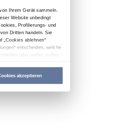
n von Ihrem Gerät sammeln.
ieser Website unbedingt
Cookies, Profilierungs- und
on Dritten handeln. Sie
uf „Cookies ablehnen“
lungen“ entscheiden, welche
hließen oder weiter surfen,
nitten
Cookie-Richtlinie
und
ookies akzeptieren