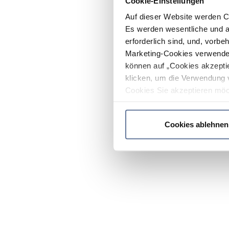
Cookie-Einstellungen
Auf dieser Website werden C
Es werden wesentliche und ag
erforderlich sind, und, vorbe
Marketing-Cookies verwendet
können auf „Cookies akzeptie
klicken, um die Verwendung 
Cookies Sie akzeptieren möc
werden nur die wichtigsten Co
Datenschutzrichtlinie
.
Cookies ablehnen