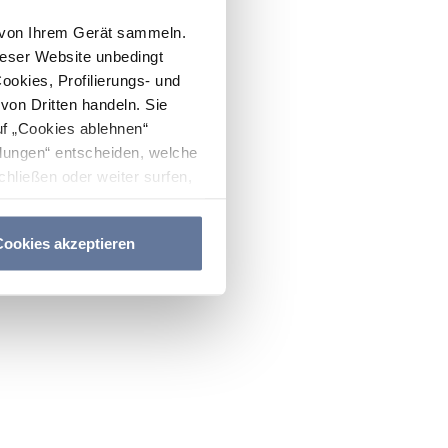
n von Ihrem Gerät sammeln.
ieser Website unbedingt
Cookies, Profilierungs- und
on Dritten handeln. Sie
uf „Cookies ablehnen“
lungen“ entscheiden, welche
hließen oder weiter surfen,
nitten
Cookie-Richtlinie
und
ookies akzeptieren