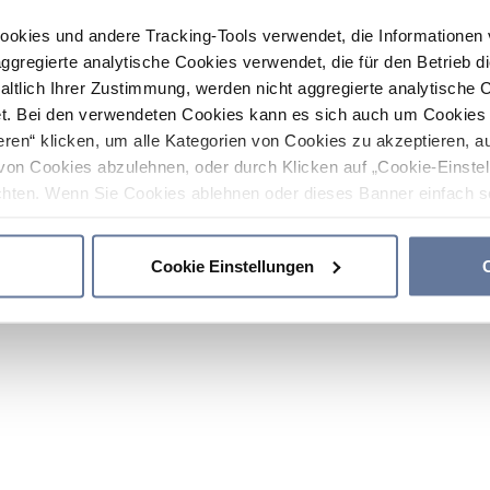
ookies und andere Tracking-Tools verwendet, die Informatione
gregierte analytische Cookies verwendet, die für den Betrieb d
haltlich Ihrer Zustimmung, werden nicht aggregierte analytische 
. Bei den verwendeten Cookies kann es sich auch um Cookies v
ren“ klicken, um alle Kategorien von Cookies zu akzeptieren, a
von Cookies abzulehnen, oder durch Klicken auf „Cookie-Einstel
hten. Wenn Sie Cookies ablehnen oder dieses Banner einfach sc
okies installiert. Weitere Informationen finden Sie in den Absch
Cookie Einstellungen
C