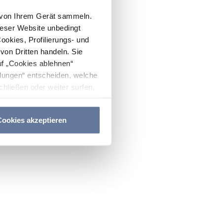
n von Ihrem Gerät sammeln.
ieser Website unbedingt
Cookies, Profilierungs- und
on Dritten handeln. Sie
uf „Cookies ablehnen“
lungen“ entscheiden, welche
hließen oder weiter surfen,
nitten
Cookie-Richtlinie
und
ookies akzeptieren