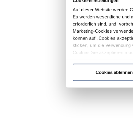
Cookie-Einstellungen
Auf dieser Website werden C
Es werden wesentliche und ag
erforderlich sind, und, vorbe
Marketing-Cookies verwendet
können auf „Cookies akzeptie
klicken, um die Verwendung 
Cookies Sie akzeptieren möc
werden nur die wichtigsten Co
Datenschutzrichtlinie
.
Cookies ablehnen