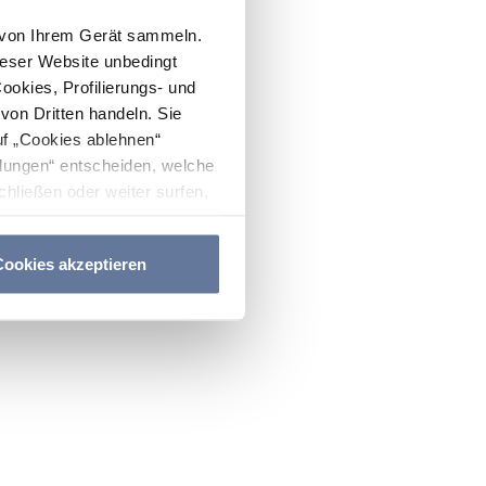
n von Ihrem Gerät sammeln.
ieser Website unbedingt
Cookies, Profilierungs- und
on Dritten handeln. Sie
uf „Cookies ablehnen“
lungen“ entscheiden, welche
hließen oder weiter surfen,
nitten
Cookie-Richtlinie
und
ookies akzeptieren