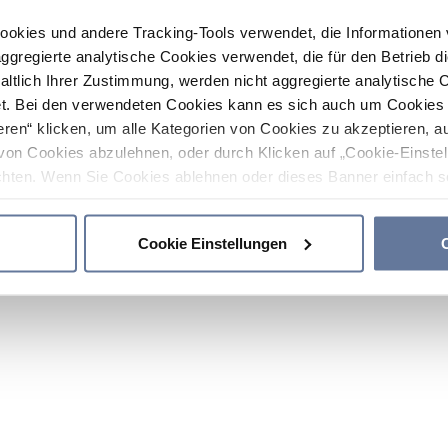
ookies und andere Tracking-Tools verwendet, die Informatione
gregierte analytische Cookies verwendet, die für den Betrieb d
haltlich Ihrer Zustimmung, werden nicht aggregierte analytische 
. Bei den verwendeten Cookies kann es sich auch um Cookies v
ren“ klicken, um alle Kategorien von Cookies zu akzeptieren, a
von Cookies abzulehnen, oder durch Klicken auf „Cookie-Einstel
hten. Wenn Sie Cookies ablehnen oder dieses Banner einfach sc
okies installiert. Weitere Informationen finden Sie in den Absch
Cookie Einstellungen
C