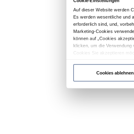
Cookie-Einstellungen
Auf dieser Website werden C
Es werden wesentliche und ag
erforderlich sind, und, vorbe
Marketing-Cookies verwendet
können auf „Cookies akzeptie
klicken, um die Verwendung 
Cookies Sie akzeptieren möc
werden nur die wichtigsten Co
Datenschutzrichtlinie
.
Cookies ablehnen