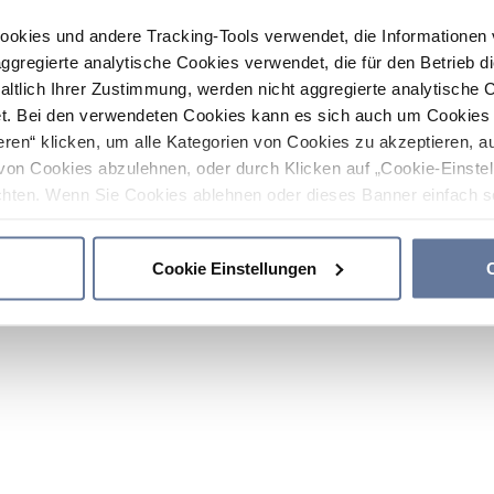
ookies und andere Tracking-Tools verwendet, die Informatione
gregierte analytische Cookies verwendet, die für den Betrieb d
haltlich Ihrer Zustimmung, werden nicht aggregierte analytische 
. Bei den verwendeten Cookies kann es sich auch um Cookies v
ren“ klicken, um alle Kategorien von Cookies zu akzeptieren, a
von Cookies abzulehnen, oder durch Klicken auf „Cookie-Einstel
hten. Wenn Sie Cookies ablehnen oder dieses Banner einfach sc
okies installiert. Weitere Informationen finden Sie in den Absch
Cookie Einstellungen
C