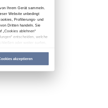
n von Ihrem Gerät sammeln.
ieser Website unbedingt
Cookies, Profilierungs- und
on Dritten handeln. Sie
uf „Cookies ablehnen“
lungen“ entscheiden, welche
hließen oder weiter surfen,
nitten
Cookie-Richtlinie
und
ookies akzeptieren