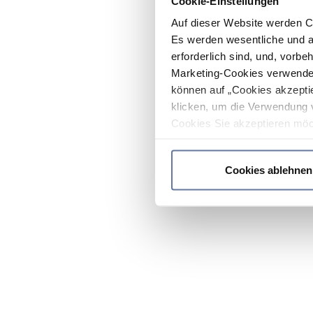
Cookie-Einstellungen
Auf dieser Website werden C
Es werden wesentliche und ag
erforderlich sind, und, vorbe
Marketing-Cookies verwendet
können auf „Cookies akzeptie
klicken, um die Verwendung 
Cookies Sie akzeptieren möc
werden nur die wichtigsten Co
Datenschutzrichtlinie
.
Cookies ablehnen