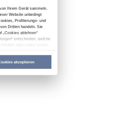
n von Ihrem Gerät sammeln.
ieser Website unbedingt
Cookies, Profilierungs- und
on Dritten handeln. Sie
uf „Cookies ablehnen“
lungen“ entscheiden, welche
hließen oder weiter surfen,
nitten
Cookie-Richtlinie
und
ookies akzeptieren