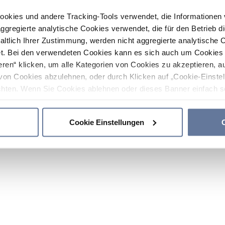
ookies und andere Tracking-Tools verwendet, die Informatione
gregierte analytische Cookies verwendet, die für den Betrieb d
haltlich Ihrer Zustimmung, werden nicht aggregierte analytische 
. Bei den verwendeten Cookies kann es sich auch um Cookies v
ren“ klicken, um alle Kategorien von Cookies zu akzeptieren, a
von Cookies abzulehnen, oder durch Klicken auf „Cookie-Einstel
hten. Wenn Sie Cookies ablehnen oder dieses Banner einfach sc
okies installiert. Weitere Informationen finden Sie in den Absch
Cookie Einstellungen
C