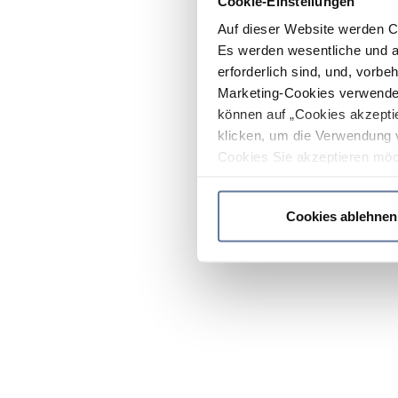
Cookie-Einstellungen
Auf dieser Website werden C
Es werden wesentliche und ag
erforderlich sind, und, vorbe
Marketing-Cookies verwendet
können auf „Cookies akzeptie
klicken, um die Verwendung 
Cookies Sie akzeptieren möc
werden nur die wichtigsten Co
Datenschutzrichtlinie
.
Cookies ablehnen