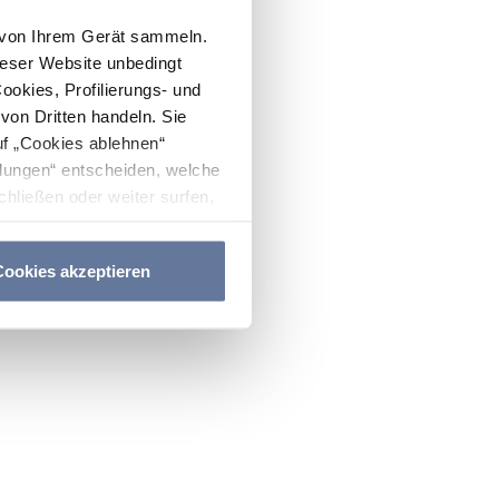
n von Ihrem Gerät sammeln.
ieser Website unbedingt
Cookies, Profilierungs- und
on Dritten handeln. Sie
uf „Cookies ablehnen“
lungen“ entscheiden, welche
hließen oder weiter surfen,
nitten
Cookie-Richtlinie
und
ookies akzeptieren