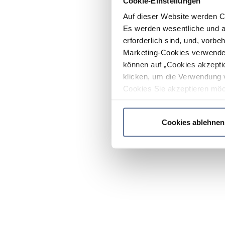
Cookie-Einstellungen
Auf dieser Website werden C
Es werden wesentliche und ag
erforderlich sind, und, vorbe
Marketing-Cookies verwendet
können auf „Cookies akzeptie
klicken, um die Verwendung 
Cookies Sie akzeptieren möc
werden nur die wichtigsten Co
Datenschutzrichtlinie
.
Cookies ablehnen