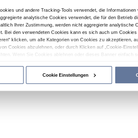
ookies und andere Tracking-Tools verwendet, die Informatione
gregierte analytische Cookies verwendet, die für den Betrieb d
haltlich Ihrer Zustimmung, werden nicht aggregierte analytische 
. Bei den verwendeten Cookies kann es sich auch um Cookies v
ren“ klicken, um alle Kategorien von Cookies zu akzeptieren, a
von Cookies abzulehnen, oder durch Klicken auf „Cookie-Einstel
hten. Wenn Sie Cookies ablehnen oder dieses Banner einfach sc
okies installiert. Weitere Informationen finden Sie in den Absch
Cookie Einstellungen
C