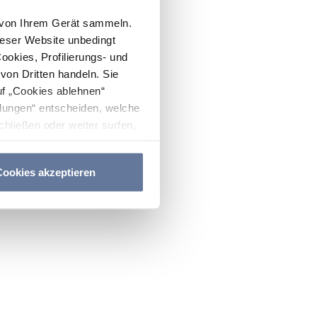
n von Ihrem Gerät sammeln.
ieser Website unbedingt
Cookies, Profilierungs- und
on Dritten handeln. Sie
uf „Cookies ablehnen“
lungen“ entscheiden, welche
hließen oder weiter surfen,
nitten
Cookie-Richtlinie
und
ookies akzeptieren