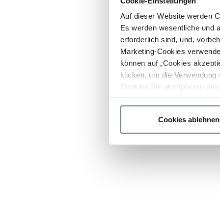
Cookie-Einstellungen
Auf dieser Website werden C
Es werden wesentliche und ag
erforderlich sind, und, vorbe
Marketing-Cookies verwendet
können auf „Cookies akzeptie
klicken, um die Verwendung 
Cookies Sie akzeptieren möc
werden nur die wichtigsten Co
Datenschutzrichtlinie
.
Cookies ablehnen