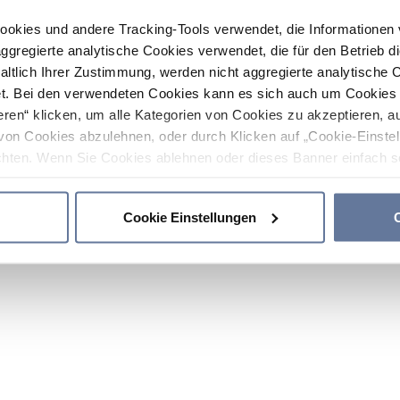
ookies und andere Tracking-Tools verwendet, die Informatione
gregierte analytische Cookies verwendet, die für den Betrieb d
haltlich Ihrer Zustimmung, werden nicht aggregierte analytische 
. Bei den verwendeten Cookies kann es sich auch um Cookies v
ren“ klicken, um alle Kategorien von Cookies zu akzeptieren, a
von Cookies abzulehnen, oder durch Klicken auf „Cookie-Einstel
hten. Wenn Sie Cookies ablehnen oder dieses Banner einfach sc
okies installiert. Weitere Informationen finden Sie in den Absch
Cookie Einstellungen
C