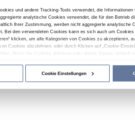
ookies und andere Tracking-Tools verwendet, die Informatione
gregierte analytische Cookies verwendet, die für den Betrieb d
haltlich Ihrer Zustimmung, werden nicht aggregierte analytische 
. Bei den verwendeten Cookies kann es sich auch um Cookies v
ren“ klicken, um alle Kategorien von Cookies zu akzeptieren, a
von Cookies abzulehnen, oder durch Klicken auf „Cookie-Einstel
hten. Wenn Sie Cookies ablehnen oder dieses Banner einfach sc
okies installiert. Weitere Informationen finden Sie in den Absch
Cookie Einstellungen
C