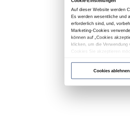
Cookie-Einstellungen
Auf dieser Website werden C
Es werden wesentliche und ag
erforderlich sind, und, vorbe
Marketing-Cookies verwendet
können auf „Cookies akzeptie
klicken, um die Verwendung 
Cookies Sie akzeptieren möc
werden nur die wichtigsten Co
Datenschutzrichtlinie
.
Cookies ablehnen