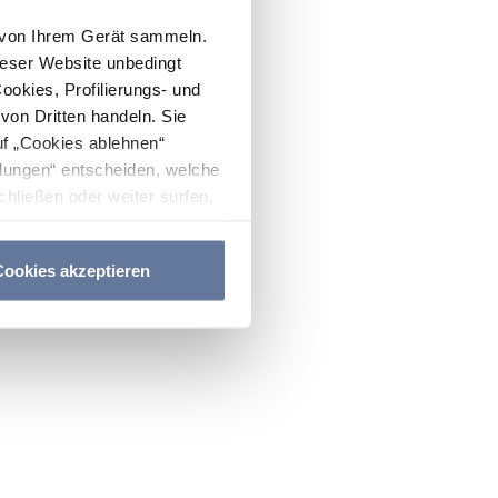
n von Ihrem Gerät sammeln.
ieser Website unbedingt
Cookies, Profilierungs- und
on Dritten handeln. Sie
uf „Cookies ablehnen“
lungen“ entscheiden, welche
hließen oder weiter surfen,
nitten
Cookie-Richtlinie
und
ookies akzeptieren