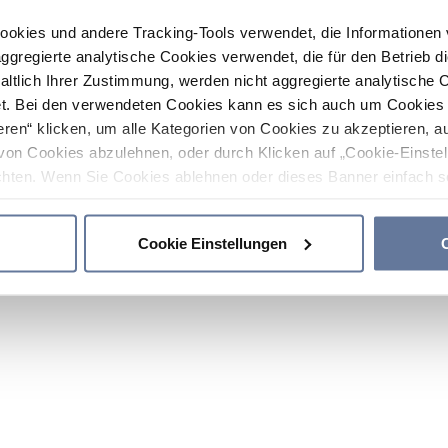
ookies und andere Tracking-Tools verwendet, die Informatione
gregierte analytische Cookies verwendet, die für den Betrieb d
haltlich Ihrer Zustimmung, werden nicht aggregierte analytische 
. Bei den verwendeten Cookies kann es sich auch um Cookies v
ren“ klicken, um alle Kategorien von Cookies zu akzeptieren, a
von Cookies abzulehnen, oder durch Klicken auf „Cookie-Einstel
hten. Wenn Sie Cookies ablehnen oder dieses Banner einfach sc
okies installiert. Weitere Informationen finden Sie in den Absch
Cookie Einstellungen
C