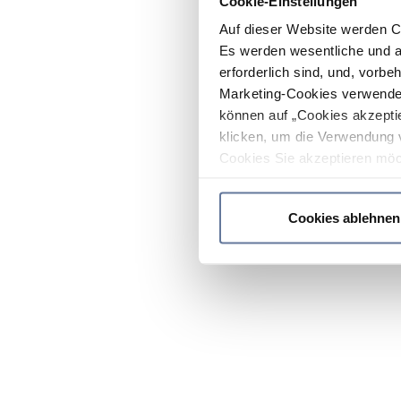
Cookie-Einstellungen
Auf dieser Website werden C
Es werden wesentliche und ag
erforderlich sind, und, vorbe
Marketing-Cookies verwendet
können auf „Cookies akzeptie
klicken, um die Verwendung 
Cookies Sie akzeptieren möc
werden nur die wichtigsten Co
Datenschutzrichtlinie
.
Cookies ablehnen