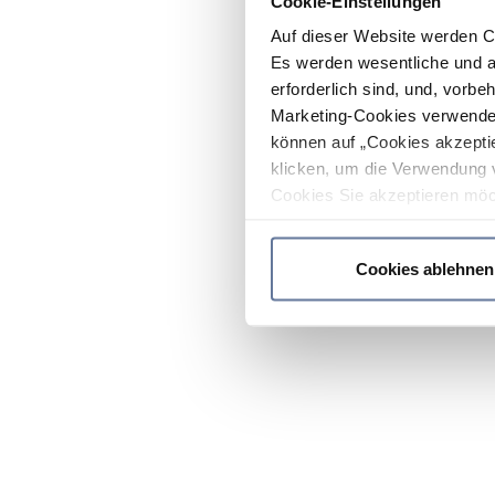
Cookie-Einstellungen
Auf dieser Website werden C
Es werden wesentliche und ag
erforderlich sind, und, vorbe
Marketing-Cookies verwendet
können auf „Cookies akzeptie
klicken, um die Verwendung 
Cookies Sie akzeptieren möc
werden nur die wichtigsten Co
Datenschutzrichtlinie
.
Cookies ablehnen