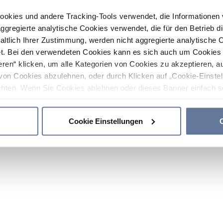
ookies und andere Tracking-Tools verwendet, die Informatione
gregierte analytische Cookies verwendet, die für den Betrieb d
haltlich Ihrer Zustimmung, werden nicht aggregierte analytische 
. Bei den verwendeten Cookies kann es sich auch um Cookies v
ren“ klicken, um alle Kategorien von Cookies zu akzeptieren, a
von Cookies abzulehnen, oder durch Klicken auf „Cookie-Einstel
hten. Wenn Sie Cookies ablehnen oder dieses Banner einfach sc
okies installiert. Weitere Informationen finden Sie in den Absch
Cookie Einstellungen
C