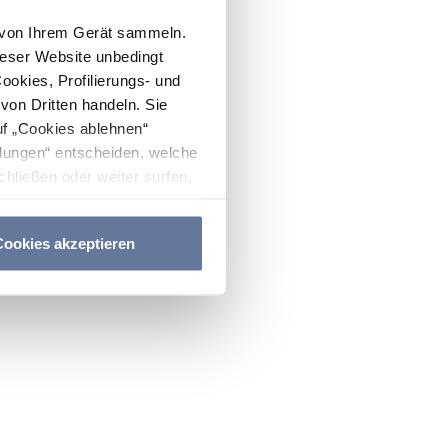
n von Ihrem Gerät sammeln.
ieser Website unbedingt
Cookies, Profilierungs- und
on Dritten handeln. Sie
uf „Cookies ablehnen“
lungen“ entscheiden, welche
hließen oder weiter surfen,
nitten
Cookie-Richtlinie
und
ookies akzeptieren