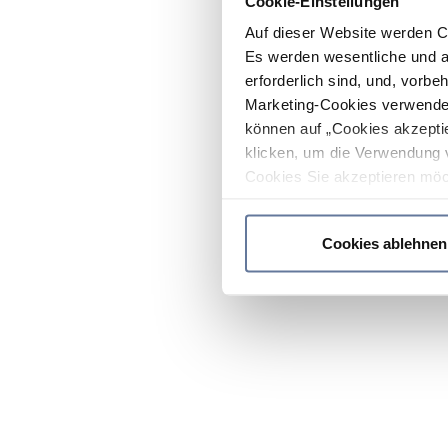
Cookie-Einstellungen
Auf dieser Website werden C
Es werden wesentliche und ag
erforderlich sind, und, vorbe
Marketing-Cookies verwendet
können auf „Cookies akzeptie
klicken, um die Verwendung 
Cookies Sie akzeptieren möc
werden nur die wichtigsten Co
Datenschutzrichtlinie
.
Cookies ablehnen