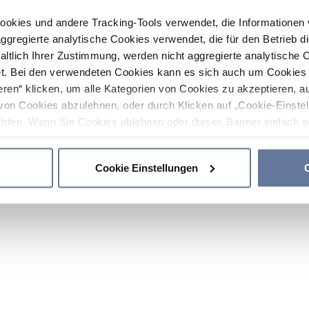
ookies und andere Tracking-Tools verwendet, die Informatione
gregierte analytische Cookies verwendet, die für den Betrieb d
haltlich Ihrer Zustimmung, werden nicht aggregierte analytische 
. Bei den verwendeten Cookies kann es sich auch um Cookies v
ren“ klicken, um alle Kategorien von Cookies zu akzeptieren, a
von Cookies abzulehnen, oder durch Klicken auf „Cookie-Einstel
hten. Wenn Sie Cookies ablehnen oder dieses Banner einfach sc
okies installiert. Weitere Informationen finden Sie in den Absch
Cookie Einstellungen
C