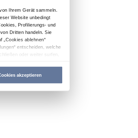
n von Ihrem Gerät sammeln.
ieser Website unbedingt
Cookies, Profilierungs- und
on Dritten handeln. Sie
uf „Cookies ablehnen“
lungen“ entscheiden, welche
hließen oder weiter surfen,
nitten
Cookie-Richtlinie
und
ookies akzeptieren