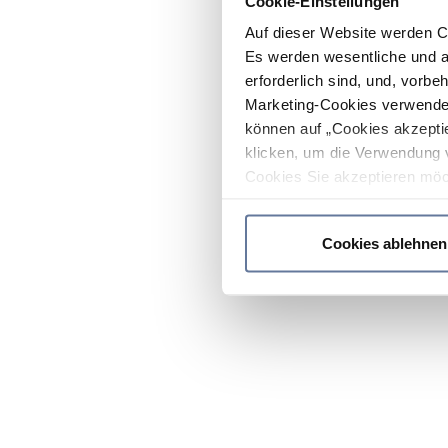
Cookie-Einstellungen
Auf dieser Website werden C
Es werden wesentliche und ag
erforderlich sind, und, vorbe
Marketing-Cookies verwendet
können auf „Cookies akzeptie
klicken, um die Verwendung 
Cookies Sie akzeptieren möc
werden nur die wichtigsten Co
Datenschutzrichtlinie
.
Cookies ablehnen