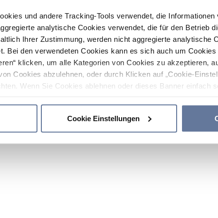
ookies und andere Tracking-Tools verwendet, die Informatione
gregierte analytische Cookies verwendet, die für den Betrieb d
haltlich Ihrer Zustimmung, werden nicht aggregierte analytische 
. Bei den verwendeten Cookies kann es sich auch um Cookies v
ren“ klicken, um alle Kategorien von Cookies zu akzeptieren, a
von Cookies abzulehnen, oder durch Klicken auf „Cookie-Einstel
hten. Wenn Sie Cookies ablehnen oder dieses Banner einfach sc
okies installiert. Weitere Informationen finden Sie in den Absch
Cookie Einstellungen
C