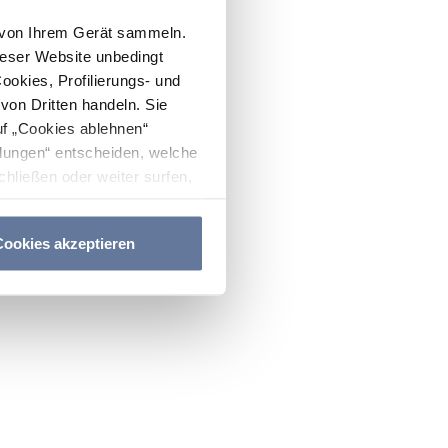
n von Ihrem Gerät sammeln.
ieser Website unbedingt
Cookies, Profilierungs- und
on Dritten handeln. Sie
uf „Cookies ablehnen“
lungen“ entscheiden, welche
hließen oder weiter surfen,
nitten
Cookie-Richtlinie
und
ookies akzeptieren