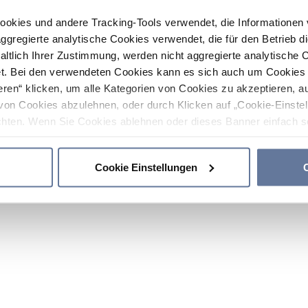
ookies und andere Tracking-Tools verwendet, die Informatione
gregierte analytische Cookies verwendet, die für den Betrieb d
haltlich Ihrer Zustimmung, werden nicht aggregierte analytische 
. Bei den verwendeten Cookies kann es sich auch um Cookies v
ren“ klicken, um alle Kategorien von Cookies zu akzeptieren, a
von Cookies abzulehnen, oder durch Klicken auf „Cookie-Einstel
hten. Wenn Sie Cookies ablehnen oder dieses Banner einfach sc
okies installiert. Weitere Informationen finden Sie in den Absch
Cookie Einstellungen
C