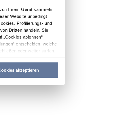
n von Ihrem Gerät sammeln.
ieser Website unbedingt
Cookies, Profilierungs- und
on Dritten handeln. Sie
uf „Cookies ablehnen“
lungen“ entscheiden, welche
hließen oder weiter surfen,
nitten
Cookie-Richtlinie
und
ookies akzeptieren