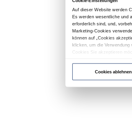
Cookie-Einstellungen
Auf dieser Website werden C
Es werden wesentliche und ag
erforderlich sind, und, vorbe
Marketing-Cookies verwendet
können auf „Cookies akzeptie
klicken, um die Verwendung 
Cookies Sie akzeptieren möc
werden nur die wichtigsten Co
Datenschutzrichtlinie
.
Cookies ablehnen