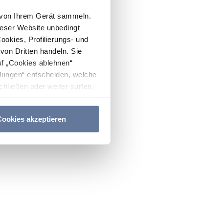
n von Ihrem Gerät sammeln.
ieser Website unbedingt
Cookies, Profilierungs- und
on Dritten handeln. Sie
uf „Cookies ablehnen“
lungen“ entscheiden, welche
hließen oder weiter surfen,
nitten
Cookie-Richtlinie
und
ookies akzeptieren