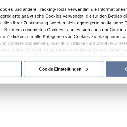
ookies und andere Tracking-Tools verwendet, die Informatione
gregierte analytische Cookies verwendet, die für den Betrieb d
haltlich Ihrer Zustimmung, werden nicht aggregierte analytische 
. Bei den verwendeten Cookies kann es sich auch um Cookies v
ren“ klicken, um alle Kategorien von Cookies zu akzeptieren, a
von Cookies abzulehnen, oder durch Klicken auf „Cookie-Einstel
hten. Wenn Sie Cookies ablehnen oder dieses Banner einfach sc
okies installiert. Weitere Informationen finden Sie in den Absch
Cookie Einstellungen
C