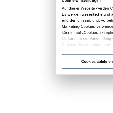
Cookie-Einstellungen
Auf dieser Website werden C
Es werden wesentliche und ag
erforderlich sind, und, vorbe
Marketing-Cookies verwendet
können auf „Cookies akzeptie
klicken, um die Verwendung 
Cookies Sie akzeptieren möc
werden nur die wichtigsten Co
Datenschutzrichtlinie
.
Cookies ablehnen