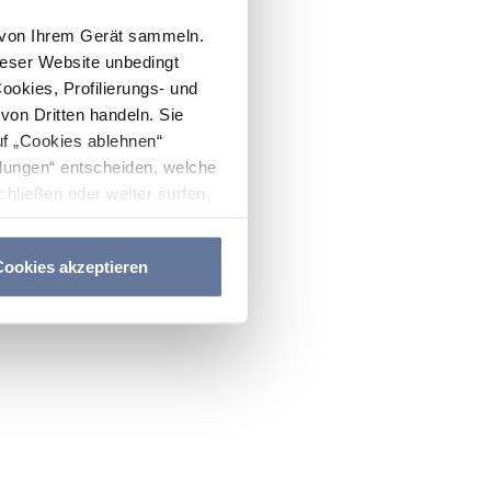
n von Ihrem Gerät sammeln.
ieser Website unbedingt
Cookies, Profilierungs- und
on Dritten handeln. Sie
uf „Cookies ablehnen“
lungen“ entscheiden, welche
hließen oder weiter surfen,
nitten
Cookie-Richtlinie
und
ookies akzeptieren