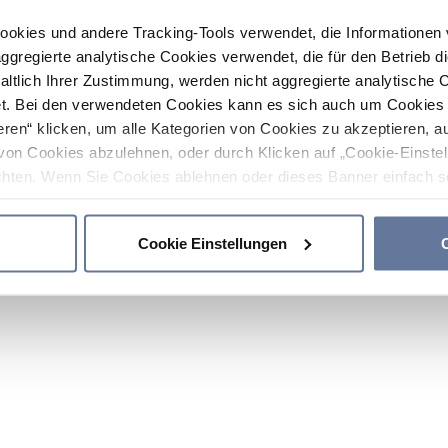
ookies und andere Tracking-Tools verwendet, die Informatione
gregierte analytische Cookies verwendet, die für den Betrieb d
haltlich Ihrer Zustimmung, werden nicht aggregierte analytische 
. Bei den verwendeten Cookies kann es sich auch um Cookies v
ren“ klicken, um alle Kategorien von Cookies zu akzeptieren, a
von Cookies abzulehnen, oder durch Klicken auf „Cookie-Einstel
hten. Wenn Sie Cookies ablehnen oder dieses Banner einfach sc
okies installiert. Weitere Informationen finden Sie in den Absch
Cookie Einstellungen
C