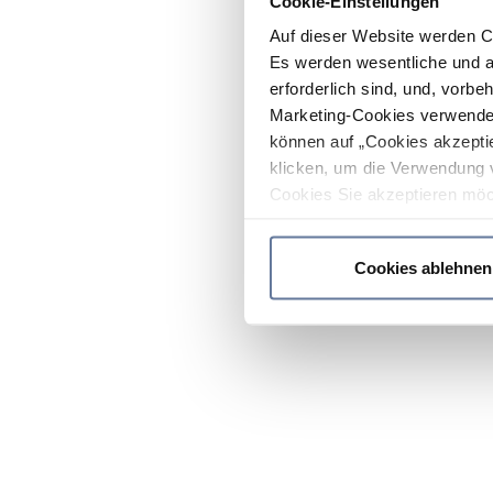
Cookie-Einstellungen
Auf dieser Website werden C
Es werden wesentliche und ag
erforderlich sind, und, vorbe
Marketing-Cookies verwendet
können auf „Cookies akzeptie
klicken, um die Verwendung 
Cookies Sie akzeptieren möc
werden nur die wichtigsten Co
Datenschutzrichtlinie
.
Cookies ablehnen