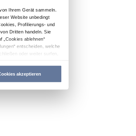
n von Ihrem Gerät sammeln.
ieser Website unbedingt
Cookies, Profilierungs- und
on Dritten handeln. Sie
uf „Cookies ablehnen“
lungen“ entscheiden, welche
hließen oder weiter surfen,
nitten
Cookie-Richtlinie
und
ookies akzeptieren