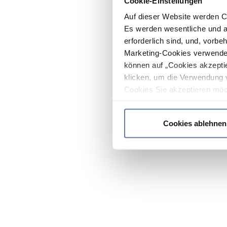
Cookie-Einstellungen
Auf dieser Website werden C
Es werden wesentliche und ag
erforderlich sind, und, vorbe
Marketing-Cookies verwendet
können auf „Cookies akzeptie
klicken, um die Verwendung 
Cookies Sie akzeptieren möc
werden nur die wichtigsten Co
Datenschutzrichtlinie
.
Cookies ablehnen