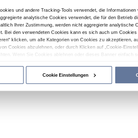
ookies und andere Tracking-Tools verwendet, die Informatione
gregierte analytische Cookies verwendet, die für den Betrieb d
haltlich Ihrer Zustimmung, werden nicht aggregierte analytische 
. Bei den verwendeten Cookies kann es sich auch um Cookies v
ren“ klicken, um alle Kategorien von Cookies zu akzeptieren, a
von Cookies abzulehnen, oder durch Klicken auf „Cookie-Einstel
hten. Wenn Sie Cookies ablehnen oder dieses Banner einfach sc
okies installiert. Weitere Informationen finden Sie in den Absch
Cookie Einstellungen
C