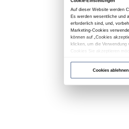
Cookie-Einstellungen
Auf dieser Website werden C
Es werden wesentliche und ag
erforderlich sind, und, vorbe
Marketing-Cookies verwendet
können auf „Cookies akzeptie
klicken, um die Verwendung 
Cookies Sie akzeptieren möc
werden nur die wichtigsten Co
Datenschutzrichtlinie
.
Cookies ablehnen