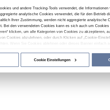
ookies und andere Tracking-Tools verwendet, die Informatione
gregierte analytische Cookies verwendet, die für den Betrieb d
haltlich Ihrer Zustimmung, werden nicht aggregierte analytische 
. Bei den verwendeten Cookies kann es sich auch um Cookies v
ren“ klicken, um alle Kategorien von Cookies zu akzeptieren, a
von Cookies abzulehnen, oder durch Klicken auf „Cookie-Einstel
hten. Wenn Sie Cookies ablehnen oder dieses Banner einfach sc
okies installiert. Weitere Informationen finden Sie in den Absch
Cookie Einstellungen
C