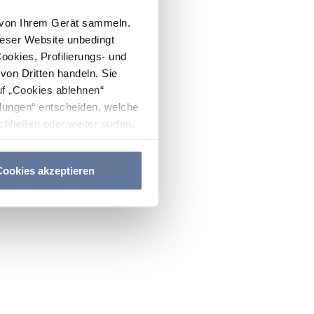
n von Ihrem Gerät sammeln.
ieser Website unbedingt
Cookies, Profilierungs- und
on Dritten handeln. Sie
uf „Cookies ablehnen“
lungen“ entscheiden, welche
hließen oder weiter surfen,
nitten
Cookie-Richtlinie
und
ookies akzeptieren