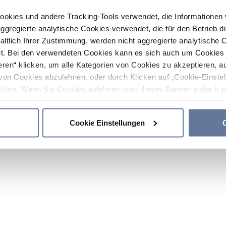
ookies und andere Tracking-Tools verwendet, die Informatione
gregierte analytische Cookies verwendet, die für den Betrieb d
haltlich Ihrer Zustimmung, werden nicht aggregierte analytische 
. Bei den verwendeten Cookies kann es sich auch um Cookies v
ren“ klicken, um alle Kategorien von Cookies zu akzeptieren, a
von Cookies abzulehnen, oder durch Klicken auf „Cookie-Einstel
hten. Wenn Sie Cookies ablehnen oder dieses Banner einfach sc
okies installiert. Weitere Informationen finden Sie in den Absch
Cookie Einstellungen
C