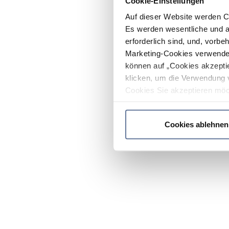
Cookie-Einstellungen
Auf dieser Website werden C
Es werden wesentliche und ag
erforderlich sind, und, vorbe
Marketing-Cookies verwendet
können auf „Cookies akzeptie
klicken, um die Verwendung 
Cookies Sie akzeptieren möc
werden nur die wichtigsten Co
Datenschutzrichtlinie
.
Cookies ablehnen