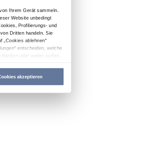
n von Ihrem Gerät sammeln.
ieser Website unbedingt
Cookies, Profilierungs- und
on Dritten handeln. Sie
uf „Cookies ablehnen“
lungen“ entscheiden, welche
hließen oder weiter surfen,
nitten
Cookie-Richtlinie
und
ookies akzeptieren