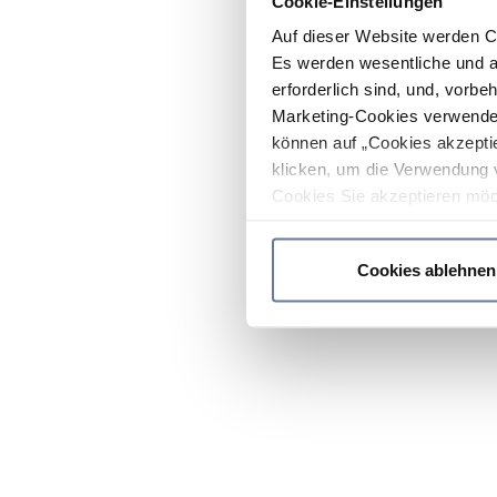
Cookie-Einstellungen
Auf dieser Website werden C
Es werden wesentliche und ag
erforderlich sind, und, vorbe
Marketing-Cookies verwendet
können auf „Cookies akzeptie
klicken, um die Verwendung 
Cookies Sie akzeptieren möc
werden nur die wichtigsten Co
Datenschutzrichtlinie
.
Cookies ablehnen