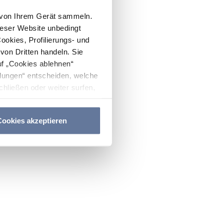
n von Ihrem Gerät sammeln.
ieser Website unbedingt
Cookies, Profilierungs- und
on Dritten handeln. Sie
uf „Cookies ablehnen“
lungen“ entscheiden, welche
hließen oder weiter surfen,
nitten
Cookie-Richtlinie
und
ookies akzeptieren