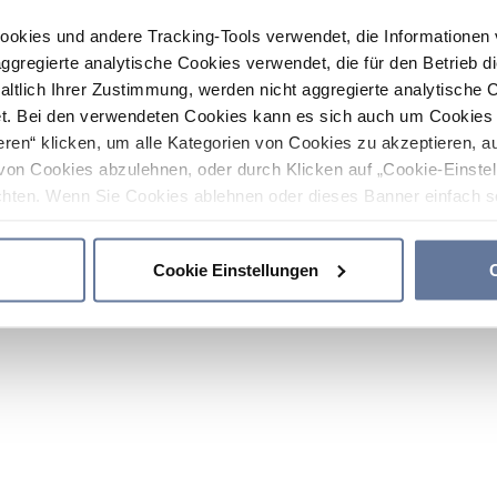
ookies und andere Tracking-Tools verwendet, die Informatione
gregierte analytische Cookies verwendet, die für den Betrieb d
haltlich Ihrer Zustimmung, werden nicht aggregierte analytische 
. Bei den verwendeten Cookies kann es sich auch um Cookies v
ren“ klicken, um alle Kategorien von Cookies zu akzeptieren, a
von Cookies abzulehnen, oder durch Klicken auf „Cookie-Einstel
hten. Wenn Sie Cookies ablehnen oder dieses Banner einfach sc
okies installiert. Weitere Informationen finden Sie in den Absch
Cookie Einstellungen
C