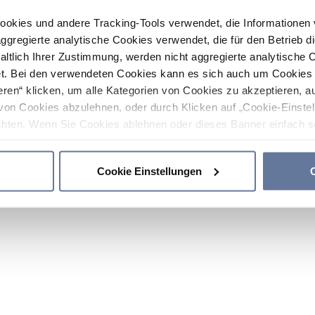
ookies und andere Tracking-Tools verwendet, die Informatione
gregierte analytische Cookies verwendet, die für den Betrieb d
haltlich Ihrer Zustimmung, werden nicht aggregierte analytische 
. Bei den verwendeten Cookies kann es sich auch um Cookies v
ren“ klicken, um alle Kategorien von Cookies zu akzeptieren, a
von Cookies abzulehnen, oder durch Klicken auf „Cookie-Einstel
hten. Wenn Sie Cookies ablehnen oder dieses Banner einfach sc
okies installiert. Weitere Informationen finden Sie in den Absch
Cookie Einstellungen
C