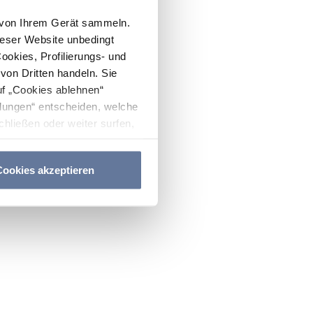
n von Ihrem Gerät sammeln.
ieser Website unbedingt
Cookies, Profilierungs- und
on Dritten handeln. Sie
uf „Cookies ablehnen“
lungen“ entscheiden, welche
hließen oder weiter surfen,
nitten
Cookie-Richtlinie
und
ookies akzeptieren