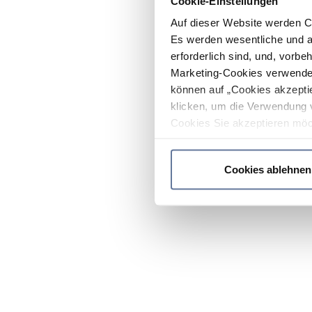
Cookie-Einstellungen
Auf dieser Website werden C
Es werden wesentliche und ag
erforderlich sind, und, vorbe
Marketing-Cookies verwendet
können auf „Cookies akzeptie
klicken, um die Verwendung 
Cookies Sie akzeptieren möc
werden nur die wichtigsten Co
Datenschutzrichtlinie
.
Cookies ablehnen