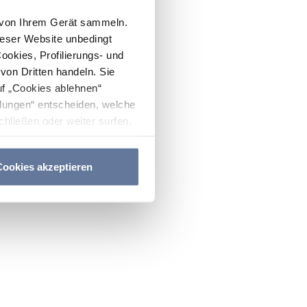
n von Ihrem Gerät sammeln.
ieser Website unbedingt
Cookies, Profilierungs- und
on Dritten handeln. Sie
uf „Cookies ablehnen“
lungen“ entscheiden, welche
hließen oder weiter surfen,
nitten
Cookie-Richtlinie
und
ookies akzeptieren