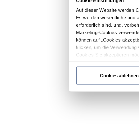
Cookie-Einstellungen
Auf dieser Website werden C
Es werden wesentliche und ag
erforderlich sind, und, vorbe
Marketing-Cookies verwendet
können auf „Cookies akzeptie
klicken, um die Verwendung 
Cookies Sie akzeptieren möc
werden nur die wichtigsten Co
Datenschutzrichtlinie
.
Cookies ablehnen