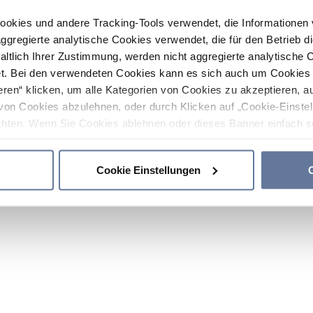
ookies und andere Tracking-Tools verwendet, die Informatione
gregierte analytische Cookies verwendet, die für den Betrieb d
haltlich Ihrer Zustimmung, werden nicht aggregierte analytische 
. Bei den verwendeten Cookies kann es sich auch um Cookies v
ren“ klicken, um alle Kategorien von Cookies zu akzeptieren, a
von Cookies abzulehnen, oder durch Klicken auf „Cookie-Einstel
hten. Wenn Sie Cookies ablehnen oder dieses Banner einfach sc
okies installiert. Weitere Informationen finden Sie in den Absch
Cookie Einstellungen
C