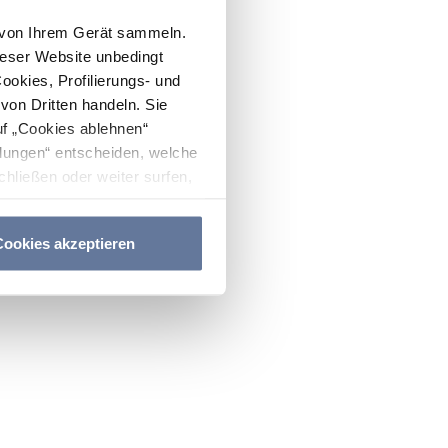
n von Ihrem Gerät sammeln.
ieser Website unbedingt
Cookies, Profilierungs- und
on Dritten handeln. Sie
uf „Cookies ablehnen“
lungen“ entscheiden, welche
hließen oder weiter surfen,
nitten
Cookie-Richtlinie
und
ookies akzeptieren