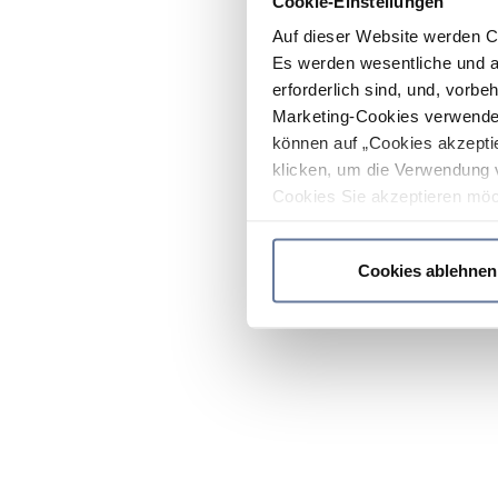
Cookie-Einstellungen
Auf dieser Website werden C
Es werden wesentliche und ag
erforderlich sind, und, vorbe
Marketing-Cookies verwendet
können auf „Cookies akzeptie
klicken, um die Verwendung 
Cookies Sie akzeptieren möc
werden nur die wichtigsten Co
Datenschutzrichtlinie
.
Cookies ablehnen