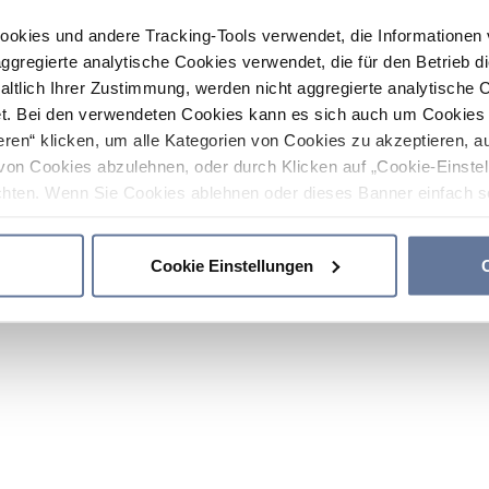
ookies und andere Tracking-Tools verwendet, die Informatione
gregierte analytische Cookies verwendet, die für den Betrieb d
haltlich Ihrer Zustimmung, werden nicht aggregierte analytische 
. Bei den verwendeten Cookies kann es sich auch um Cookies v
ren“ klicken, um alle Kategorien von Cookies zu akzeptieren, a
von Cookies abzulehnen, oder durch Klicken auf „Cookie-Einstel
hten. Wenn Sie Cookies ablehnen oder dieses Banner einfach sc
okies installiert. Weitere Informationen finden Sie in den Absch
Cookie Einstellungen
C