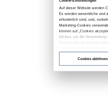
Cookie-Einstellungen
Auf dieser Website werden C
Es werden wesentliche und ag
erforderlich sind, und, vorbe
Marketing-Cookies verwendet
können auf „Cookies akzeptie
klicken, um die Verwendung 
Cookies Sie akzeptieren möc
werden nur die wichtigsten Co
Datenschutzrichtlinie
.
Cookies ablehnen