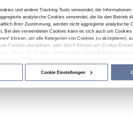
ookies und andere Tracking-Tools verwendet, die Informatione
gregierte analytische Cookies verwendet, die für den Betrieb d
haltlich Ihrer Zustimmung, werden nicht aggregierte analytische 
. Bei den verwendeten Cookies kann es sich auch um Cookies v
ren“ klicken, um alle Kategorien von Cookies zu akzeptieren, a
von Cookies abzulehnen, oder durch Klicken auf „Cookie-Einstel
hten. Wenn Sie Cookies ablehnen oder dieses Banner einfach sc
okies installiert. Weitere Informationen finden Sie in den Absch
Cookie Einstellungen
C