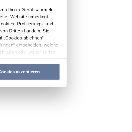
n von Ihrem Gerät sammeln.
ieser Website unbedingt
Cookies, Profilierungs- und
on Dritten handeln. Sie
uf „Cookies ablehnen“
lungen“ entscheiden, welche
hließen oder weiter surfen,
nitten
Cookie-Richtlinie
und
ookies akzeptieren