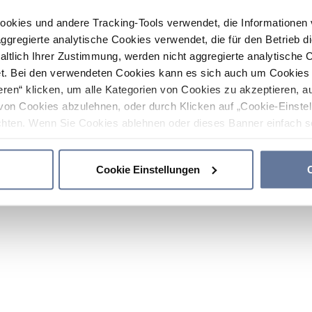
ookies und andere Tracking-Tools verwendet, die Informatione
gregierte analytische Cookies verwendet, die für den Betrieb d
haltlich Ihrer Zustimmung, werden nicht aggregierte analytische 
. Bei den verwendeten Cookies kann es sich auch um Cookies v
ren“ klicken, um alle Kategorien von Cookies zu akzeptieren, a
von Cookies abzulehnen, oder durch Klicken auf „Cookie-Einstel
hten. Wenn Sie Cookies ablehnen oder dieses Banner einfach sc
okies installiert. Weitere Informationen finden Sie in den Absch
Cookie Einstellungen
C