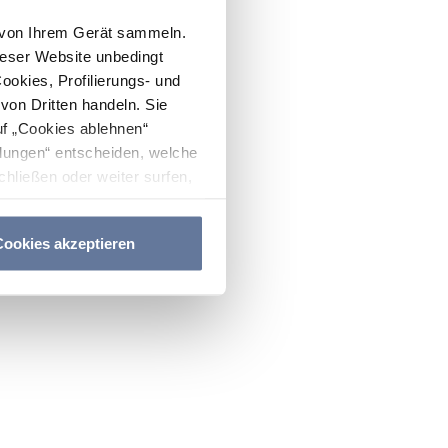
n von Ihrem Gerät sammeln.
ieser Website unbedingt
Cookies, Profilierungs- und
on Dritten handeln. Sie
uf „Cookies ablehnen“
lungen“ entscheiden, welche
hließen oder weiter surfen,
nitten
Cookie-Richtlinie
und
ookies akzeptieren