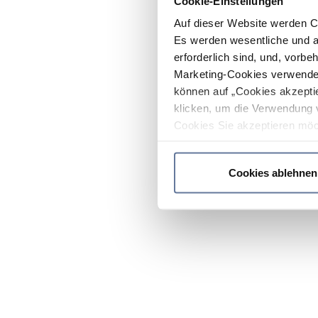
Cookie-Einstellungen
Auf dieser Website werden C
Es werden wesentliche und ag
erforderlich sind, und, vorbe
Marketing-Cookies verwendet
können auf „Cookies akzeptie
klicken, um die Verwendung 
Cookies Sie akzeptieren möc
werden nur die wichtigsten Co
Datenschutzrichtlinie
.
Cookies ablehnen