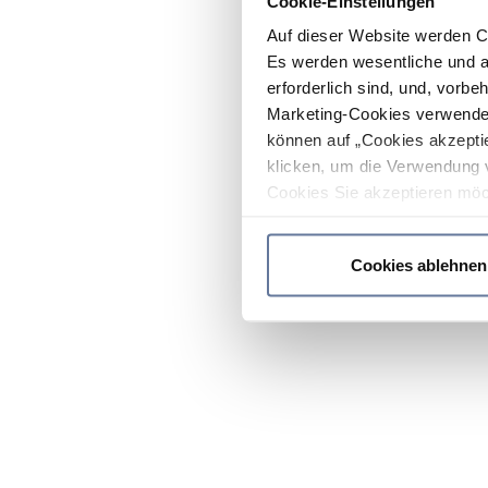
Cookie-Einstellungen
Auf dieser Website werden C
Es werden wesentliche und ag
erforderlich sind, und, vorbe
Marketing-Cookies verwendet
können auf „Cookies akzeptie
klicken, um die Verwendung 
Cookies Sie akzeptieren möc
werden nur die wichtigsten Co
Datenschutzrichtlinie
.
Cookies ablehnen