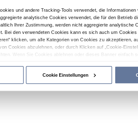
ookies und andere Tracking-Tools verwendet, die Informatione
gregierte analytische Cookies verwendet, die für den Betrieb d
haltlich Ihrer Zustimmung, werden nicht aggregierte analytische 
. Bei den verwendeten Cookies kann es sich auch um Cookies v
ren“ klicken, um alle Kategorien von Cookies zu akzeptieren, a
von Cookies abzulehnen, oder durch Klicken auf „Cookie-Einstel
hten. Wenn Sie Cookies ablehnen oder dieses Banner einfach sc
okies installiert. Weitere Informationen finden Sie in den Absch
Cookie Einstellungen
C