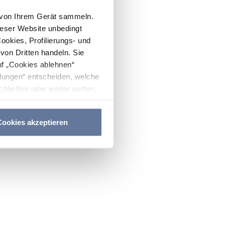
n von Ihrem Gerät sammeln.
ieser Website unbedingt
Cookies, Profilierungs- und
on Dritten handeln. Sie
uf „Cookies ablehnen“
lungen“ entscheiden, welche
hließen oder weiter surfen,
nitten
Cookie-Richtlinie
und
ookies akzeptieren