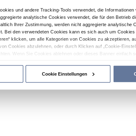
ookies und andere Tracking-Tools verwendet, die Informatione
gregierte analytische Cookies verwendet, die für den Betrieb d
haltlich Ihrer Zustimmung, werden nicht aggregierte analytische 
. Bei den verwendeten Cookies kann es sich auch um Cookies v
ren“ klicken, um alle Kategorien von Cookies zu akzeptieren, a
von Cookies abzulehnen, oder durch Klicken auf „Cookie-Einstel
hten. Wenn Sie Cookies ablehnen oder dieses Banner einfach sc
okies installiert. Weitere Informationen finden Sie in den Absch
Cookie Einstellungen
C