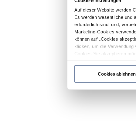
Cookie-Einstellungen
Auf dieser Website werden C
Es werden wesentliche und ag
erforderlich sind, und, vorbe
Marketing-Cookies verwendet
können auf „Cookies akzeptie
klicken, um die Verwendung 
Cookies Sie akzeptieren möc
werden nur die wichtigsten Co
Datenschutzrichtlinie
.
Cookies ablehnen