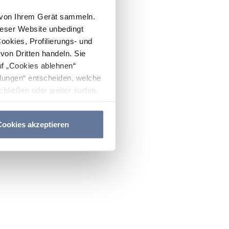
n von Ihrem Gerät sammeln.
ieser Website unbedingt
Cookies, Profilierungs- und
on Dritten handeln. Sie
uf „Cookies ablehnen“
lungen“ entscheiden, welche
hließen oder weiter surfen,
nitten
Cookie-Richtlinie
und
ookies akzeptieren