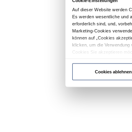
Cookie-Einstellungen
Auf dieser Website werden C
Es werden wesentliche und ag
erforderlich sind, und, vorbe
Marketing-Cookies verwendet
können auf „Cookies akzeptie
klicken, um die Verwendung 
Cookies Sie akzeptieren möc
werden nur die wichtigsten Co
Datenschutzrichtlinie
.
Cookies ablehnen