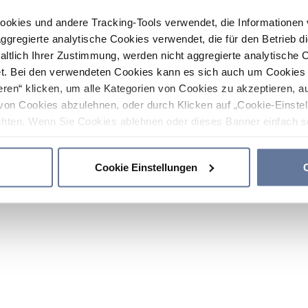
ookies und andere Tracking-Tools verwendet, die Informatione
gregierte analytische Cookies verwendet, die für den Betrieb d
haltlich Ihrer Zustimmung, werden nicht aggregierte analytische 
. Bei den verwendeten Cookies kann es sich auch um Cookies v
ren“ klicken, um alle Kategorien von Cookies zu akzeptieren, a
von Cookies abzulehnen, oder durch Klicken auf „Cookie-Einstel
hten. Wenn Sie Cookies ablehnen oder dieses Banner einfach sc
okies installiert. Weitere Informationen finden Sie in den Absch
Cookie Einstellungen
C