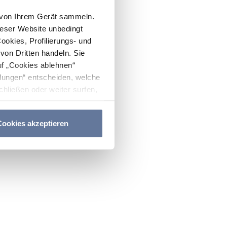
n von Ihrem Gerät sammeln.
ieser Website unbedingt
Cookies, Profilierungs- und
on Dritten handeln. Sie
uf „Cookies ablehnen“
lungen“ entscheiden, welche
hließen oder weiter surfen,
nitten
Cookie-Richtlinie
und
ookies akzeptieren