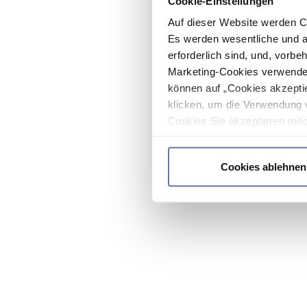
Cookie-Einstellungen
Auf dieser Website werden C
Es werden wesentliche und ag
erforderlich sind, und, vorbe
Marketing-Cookies verwendet
können auf „Cookies akzeptie
klicken, um die Verwendung 
Cookies Sie akzeptieren möc
werden nur die wichtigsten Co
Datenschutzrichtlinie
.
Cookies ablehnen