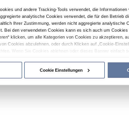
ookies und andere Tracking-Tools verwendet, die Informatione
gregierte analytische Cookies verwendet, die für den Betrieb d
haltlich Ihrer Zustimmung, werden nicht aggregierte analytische 
. Bei den verwendeten Cookies kann es sich auch um Cookies v
ren“ klicken, um alle Kategorien von Cookies zu akzeptieren, a
von Cookies abzulehnen, oder durch Klicken auf „Cookie-Einstel
hten. Wenn Sie Cookies ablehnen oder dieses Banner einfach sc
okies installiert. Weitere Informationen finden Sie in den Absch
Cookie Einstellungen
C