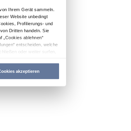
n von Ihrem Gerät sammeln.
ieser Website unbedingt
Cookies, Profilierungs- und
on Dritten handeln. Sie
uf „Cookies ablehnen“
lungen“ entscheiden, welche
hließen oder weiter surfen,
nitten
Cookie-Richtlinie
und
ookies akzeptieren