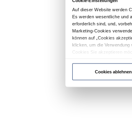
Cookie-Einstellungen
Auf dieser Website werden C
Es werden wesentliche und ag
erforderlich sind, und, vorbe
Marketing-Cookies verwendet
können auf „Cookies akzeptie
klicken, um die Verwendung 
Cookies Sie akzeptieren möc
werden nur die wichtigsten Co
Datenschutzrichtlinie
.
Cookies ablehnen