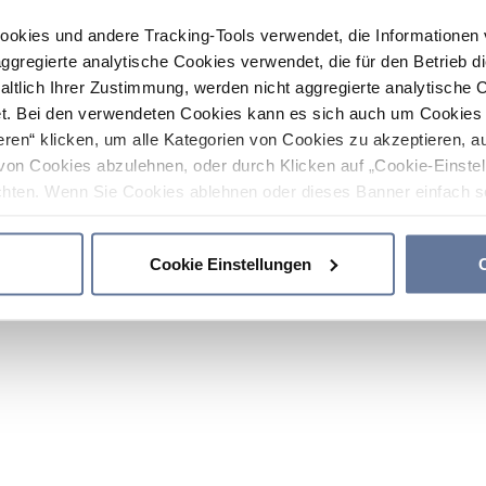
ookies und andere Tracking-Tools verwendet, die Informatione
gregierte analytische Cookies verwendet, die für den Betrieb d
haltlich Ihrer Zustimmung, werden nicht aggregierte analytische 
. Bei den verwendeten Cookies kann es sich auch um Cookies v
ren“ klicken, um alle Kategorien von Cookies zu akzeptieren, a
von Cookies abzulehnen, oder durch Klicken auf „Cookie-Einstel
hten. Wenn Sie Cookies ablehnen oder dieses Banner einfach sc
okies installiert. Weitere Informationen finden Sie in den Absch
Cookie Einstellungen
C