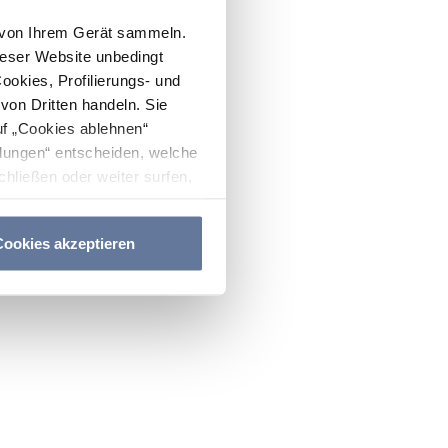
n von Ihrem Gerät sammeln.
ieser Website unbedingt
Cookies, Profilierungs- und
on Dritten handeln. Sie
uf „Cookies ablehnen“
lungen“ entscheiden, welche
hließen oder weiter surfen,
nitten
Cookie-Richtlinie
und
ookies akzeptieren