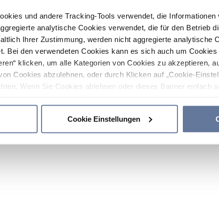
ookies und andere Tracking-Tools verwendet, die Informatione
gregierte analytische Cookies verwendet, die für den Betrieb d
haltlich Ihrer Zustimmung, werden nicht aggregierte analytische 
. Bei den verwendeten Cookies kann es sich auch um Cookies v
ren“ klicken, um alle Kategorien von Cookies zu akzeptieren, a
von Cookies abzulehnen, oder durch Klicken auf „Cookie-Einstel
hten. Wenn Sie Cookies ablehnen oder dieses Banner einfach sc
okies installiert. Weitere Informationen finden Sie in den Absch
Cookie Einstellungen
C