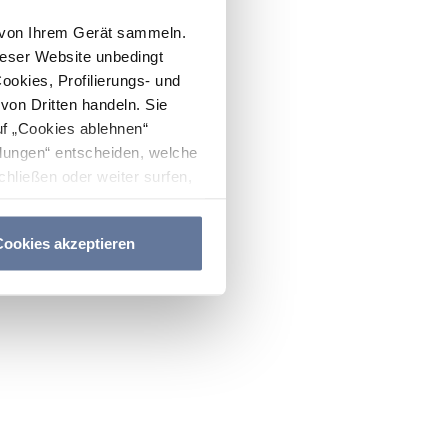
n von Ihrem Gerät sammeln.
ieser Website unbedingt
Cookies, Profilierungs- und
on Dritten handeln. Sie
uf „Cookies ablehnen“
lungen“ entscheiden, welche
hließen oder weiter surfen,
nitten
Cookie-Richtlinie
und
ookies akzeptieren