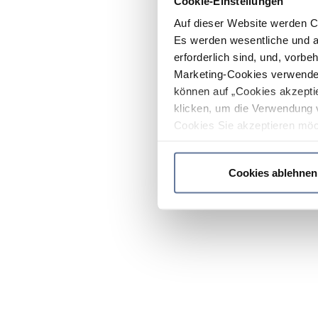
Cookie-Einstellungen
Auf dieser Website werden C
Es werden wesentliche und ag
erforderlich sind, und, vorbe
Marketing-Cookies verwendet
können auf „Cookies akzeptie
klicken, um die Verwendung 
Cookies Sie akzeptieren möc
werden nur die wichtigsten Co
Datenschutzrichtlinie
.
Cookies ablehnen