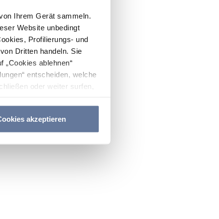
n von Ihrem Gerät sammeln.
ieser Website unbedingt
Cookies, Profilierungs- und
on Dritten handeln. Sie
uf „Cookies ablehnen“
lungen“ entscheiden, welche
hließen oder weiter surfen,
nitten
Cookie-Richtlinie
und
ookies akzeptieren