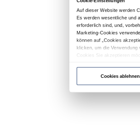
Cookie-Einstellungen
Auf dieser Website werden C
Es werden wesentliche und ag
erforderlich sind, und, vorbe
Marketing-Cookies verwendet
können auf „Cookies akzeptie
klicken, um die Verwendung 
Cookies Sie akzeptieren möc
werden nur die wichtigsten Co
Datenschutzrichtlinie
.
Cookies ablehnen