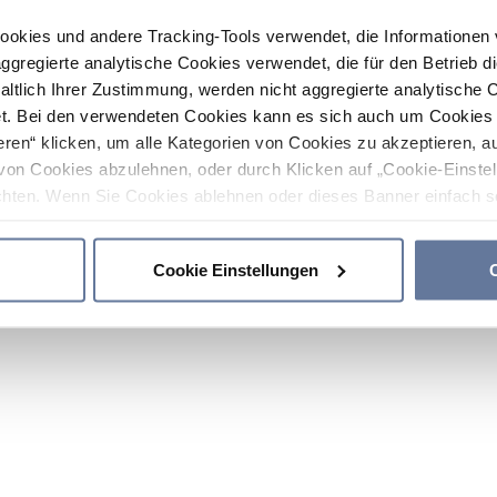
ookies und andere Tracking-Tools verwendet, die Informatione
gregierte analytische Cookies verwendet, die für den Betrieb d
haltlich Ihrer Zustimmung, werden nicht aggregierte analytische 
. Bei den verwendeten Cookies kann es sich auch um Cookies v
ren“ klicken, um alle Kategorien von Cookies zu akzeptieren, a
von Cookies abzulehnen, oder durch Klicken auf „Cookie-Einstel
hten. Wenn Sie Cookies ablehnen oder dieses Banner einfach sc
okies installiert. Weitere Informationen finden Sie in den Absch
Cookie Einstellungen
C