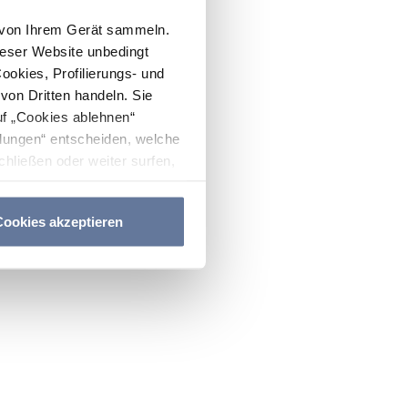
n von Ihrem Gerät sammeln.
ieser Website unbedingt
Cookies, Profilierungs- und
on Dritten handeln. Sie
uf „Cookies ablehnen“
lungen“ entscheiden, welche
hließen oder weiter surfen,
nitten
Cookie-Richtlinie
und
ookies akzeptieren