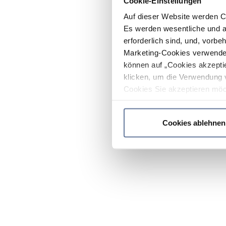
Cookie-Einstellungen
Auf dieser Website werden C
Es werden wesentliche und ag
erforderlich sind, und, vorbe
Marketing-Cookies verwendet
können auf „Cookies akzeptie
klicken, um die Verwendung 
Cookies Sie akzeptieren möc
werden nur die wichtigsten Co
Datenschutzrichtlinie
.
Cookies ablehnen