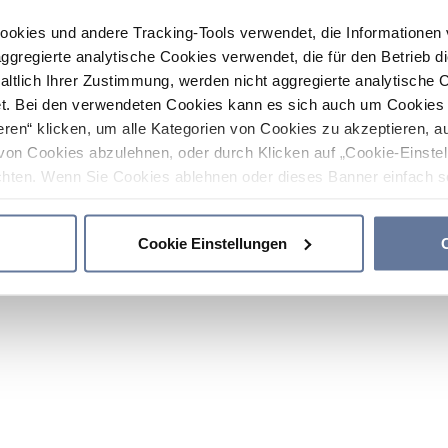
ookies und andere Tracking-Tools verwendet, die Informatione
gregierte analytische Cookies verwendet, die für den Betrieb d
haltlich Ihrer Zustimmung, werden nicht aggregierte analytische 
. Bei den verwendeten Cookies kann es sich auch um Cookies v
ren“ klicken, um alle Kategorien von Cookies zu akzeptieren, a
von Cookies abzulehnen, oder durch Klicken auf „Cookie-Einstel
hten. Wenn Sie Cookies ablehnen oder dieses Banner einfach sc
okies installiert. Weitere Informationen finden Sie in den Absch
Cookie Einstellungen
C