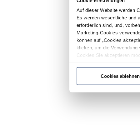
Cookie-Einstellungen
Auf dieser Website werden C
Es werden wesentliche und ag
erforderlich sind, und, vorbe
Marketing-Cookies verwendet
können auf „Cookies akzeptie
klicken, um die Verwendung 
Cookies Sie akzeptieren möc
werden nur die wichtigsten Co
Datenschutzrichtlinie
.
Cookies ablehnen