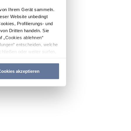
n von Ihrem Gerät sammeln.
ieser Website unbedingt
Cookies, Profilierungs- und
on Dritten handeln. Sie
uf „Cookies ablehnen“
lungen“ entscheiden, welche
hließen oder weiter surfen,
nitten
Cookie-Richtlinie
und
ookies akzeptieren