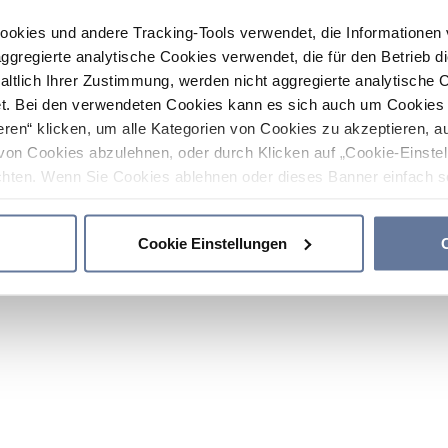
ookies und andere Tracking-Tools verwendet, die Informatione
gregierte analytische Cookies verwendet, die für den Betrieb d
haltlich Ihrer Zustimmung, werden nicht aggregierte analytische 
. Bei den verwendeten Cookies kann es sich auch um Cookies v
ren“ klicken, um alle Kategorien von Cookies zu akzeptieren, a
von Cookies abzulehnen, oder durch Klicken auf „Cookie-Einstel
hten. Wenn Sie Cookies ablehnen oder dieses Banner einfach sc
okies installiert. Weitere Informationen finden Sie in den Absch
Cookie Einstellungen
C