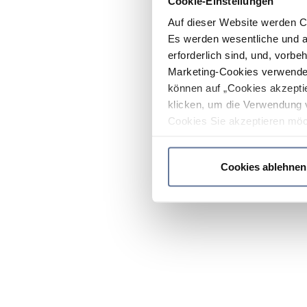
Cookie-Einstellungen
Auf dieser Website werden C
Es werden wesentliche und ag
erforderlich sind, und, vorbe
Marketing-Cookies verwendet
können auf „Cookies akzeptie
klicken, um die Verwendung 
Cookies Sie akzeptieren möc
werden nur die wichtigsten Co
Datenschutzrichtlinie
.
Cookies ablehnen