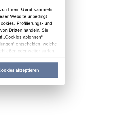
n von Ihrem Gerät sammeln.
ieser Website unbedingt
Cookies, Profilierungs- und
on Dritten handeln. Sie
uf „Cookies ablehnen“
lungen“ entscheiden, welche
hließen oder weiter surfen,
nitten
Cookie-Richtlinie
und
ookies akzeptieren