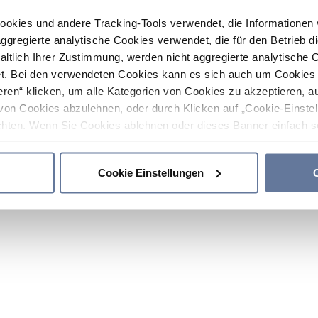
ookies und andere Tracking-Tools verwendet, die Informatione
gregierte analytische Cookies verwendet, die für den Betrieb d
haltlich Ihrer Zustimmung, werden nicht aggregierte analytische 
. Bei den verwendeten Cookies kann es sich auch um Cookies v
ren“ klicken, um alle Kategorien von Cookies zu akzeptieren, a
von Cookies abzulehnen, oder durch Klicken auf „Cookie-Einstel
hten. Wenn Sie Cookies ablehnen oder dieses Banner einfach sc
okies installiert. Weitere Informationen finden Sie in den Absch
Cookie Einstellungen
C