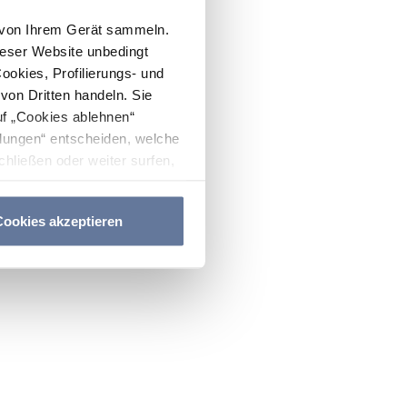
n von Ihrem Gerät sammeln.
ieser Website unbedingt
Cookies, Profilierungs- und
on Dritten handeln. Sie
uf „Cookies ablehnen“
lungen“ entscheiden, welche
hließen oder weiter surfen,
nitten
Cookie-Richtlinie
und
ookies akzeptieren