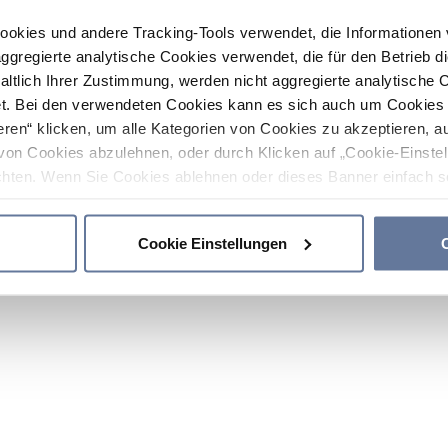
ookies und andere Tracking-Tools verwendet, die Informatione
gregierte analytische Cookies verwendet, die für den Betrieb d
haltlich Ihrer Zustimmung, werden nicht aggregierte analytische 
. Bei den verwendeten Cookies kann es sich auch um Cookies v
ren“ klicken, um alle Kategorien von Cookies zu akzeptieren, a
von Cookies abzulehnen, oder durch Klicken auf „Cookie-Einstel
hten. Wenn Sie Cookies ablehnen oder dieses Banner einfach sc
okies installiert. Weitere Informationen finden Sie in den Absch
Cookie Einstellungen
C