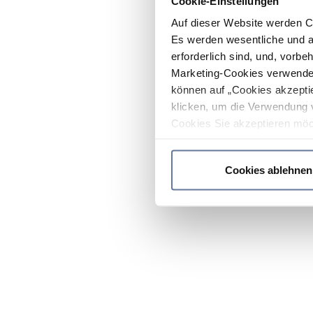
Cookie-Einstellungen
Auf dieser Website werden C
Es werden wesentliche und ag
erforderlich sind, und, vorbe
Marketing-Cookies verwendet
können auf „Cookies akzeptie
klicken, um die Verwendung 
Cookies Sie akzeptieren möc
werden nur die wichtigsten Co
Datenschutzrichtlinie
.
Cookies ablehnen