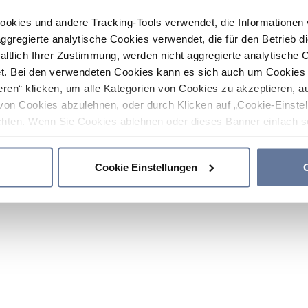
ookies und andere Tracking-Tools verwendet, die Informatione
gregierte analytische Cookies verwendet, die für den Betrieb d
haltlich Ihrer Zustimmung, werden nicht aggregierte analytische 
. Bei den verwendeten Cookies kann es sich auch um Cookies v
ren“ klicken, um alle Kategorien von Cookies zu akzeptieren, a
von Cookies abzulehnen, oder durch Klicken auf „Cookie-Einstel
hten. Wenn Sie Cookies ablehnen oder dieses Banner einfach sc
okies installiert. Weitere Informationen finden Sie in den Absch
Cookie Einstellungen
C