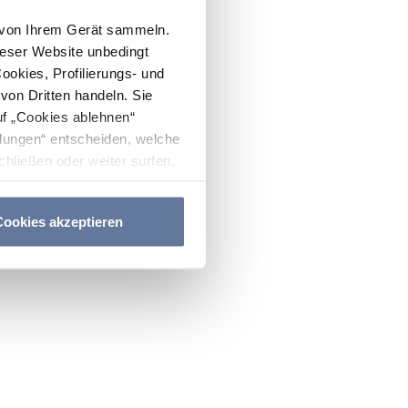
n von Ihrem Gerät sammeln.
ieser Website unbedingt
Cookies, Profilierungs- und
on Dritten handeln. Sie
uf „Cookies ablehnen“
lungen“ entscheiden, welche
hließen oder weiter surfen,
nitten
Cookie-Richtlinie
und
ookies akzeptieren