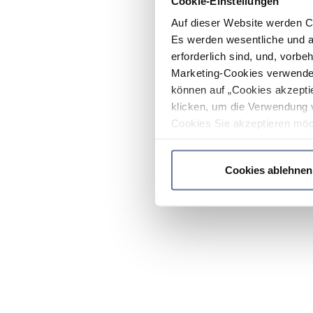
Cookie-Einstellungen
Auf dieser Website werden C
Es werden wesentliche und ag
erforderlich sind, und, vorbe
Marketing-Cookies verwendet
können auf „Cookies akzeptie
klicken, um die Verwendung 
Cookies Sie akzeptieren möc
werden nur die wichtigsten Co
Datenschutzrichtlinie
.
Cookies ablehnen