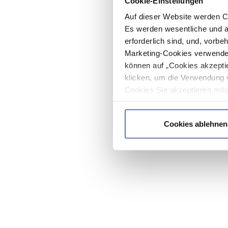
Cookie-Einstellungen
Auf dieser Website werden C
Es werden wesentliche und ag
erforderlich sind, und, vorbe
Marketing-Cookies verwendet
können auf „Cookies akzeptie
klicken, um die Verwendung 
Cookies Sie akzeptieren möc
werden nur die wichtigsten Co
Datenschutzrichtlinie
.
Cookies ablehnen