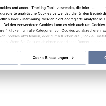
ookies und andere Tracking-Tools verwendet, die Informatione
gregierte analytische Cookies verwendet, die für den Betrieb d
haltlich Ihrer Zustimmung, werden nicht aggregierte analytische 
. Bei den verwendeten Cookies kann es sich auch um Cookies v
ren“ klicken, um alle Kategorien von Cookies zu akzeptieren, a
von Cookies abzulehnen, oder durch Klicken auf „Cookie-Einstel
hten. Wenn Sie Cookies ablehnen oder dieses Banner einfach sc
okies installiert. Weitere Informationen finden Sie in den Absch
Cookie Einstellungen
C