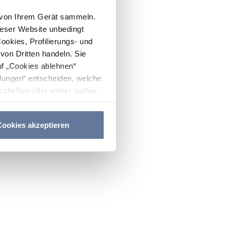
n von Ihrem Gerät sammeln.
ieser Website unbedingt
Cookies, Profilierungs- und
on Dritten handeln. Sie
uf „Cookies ablehnen“
lungen“ entscheiden, welche
hließen oder weiter surfen,
nitten
Cookie-Richtlinie
und
ookies akzeptieren