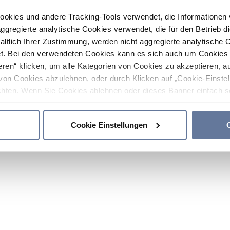
ookies und andere Tracking-Tools verwendet, die Informatione
gregierte analytische Cookies verwendet, die für den Betrieb d
haltlich Ihrer Zustimmung, werden nicht aggregierte analytische 
. Bei den verwendeten Cookies kann es sich auch um Cookies v
ren“ klicken, um alle Kategorien von Cookies zu akzeptieren, a
von Cookies abzulehnen, oder durch Klicken auf „Cookie-Einstel
hten. Wenn Sie Cookies ablehnen oder dieses Banner einfach sc
okies installiert. Weitere Informationen finden Sie in den Absch
Cookie Einstellungen
C