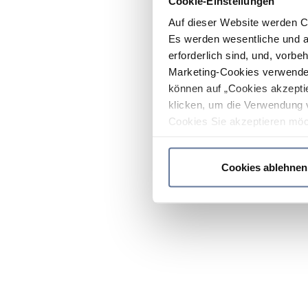
Cookie-Einstellungen
Auf dieser Website werden C
Es werden wesentliche und ag
erforderlich sind, und, vorbe
Marketing-Cookies verwendet
können auf „Cookies akzeptie
klicken, um die Verwendung 
Cookies Sie akzeptieren möc
werden nur die wichtigsten Co
Datenschutzrichtlinie
.
Cookies ablehnen