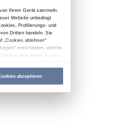
n von Ihrem Gerät sammeln.
ieser Website unbedingt
Cookies, Profilierungs- und
on Dritten handeln. Sie
uf „Cookies ablehnen“
lungen“ entscheiden, welche
hließen oder weiter surfen,
nitten
Cookie-Richtlinie
und
ookies akzeptieren