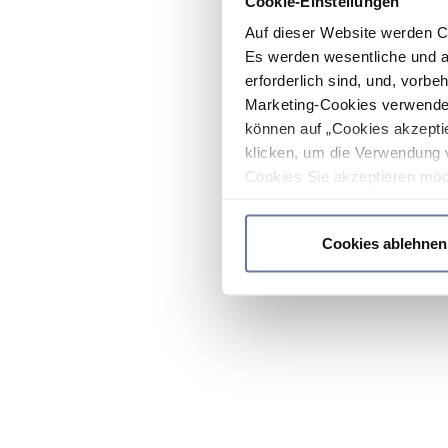
Cookie-Einstellungen
Auf dieser Website werden C
Es werden wesentliche und ag
erforderlich sind, und, vorbe
Marketing-Cookies verwendet
können auf „Cookies akzeptie
klicken, um die Verwendung 
Cookies Sie akzeptieren möc
werden nur die wichtigsten Co
Datenschutzrichtlinie
.
Cookies ablehnen