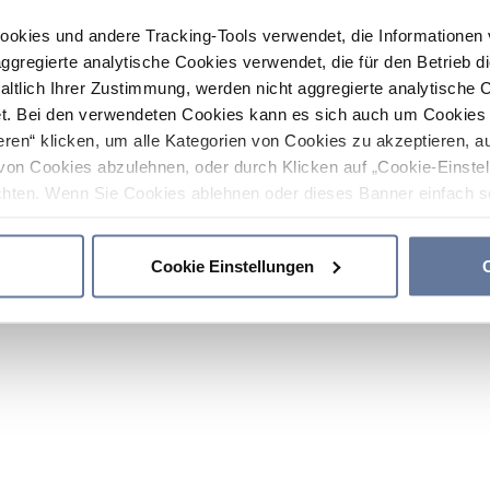
ookies und andere Tracking-Tools verwendet, die Informatione
gregierte analytische Cookies verwendet, die für den Betrieb d
haltlich Ihrer Zustimmung, werden nicht aggregierte analytische 
. Bei den verwendeten Cookies kann es sich auch um Cookies v
ren“ klicken, um alle Kategorien von Cookies zu akzeptieren, a
von Cookies abzulehnen, oder durch Klicken auf „Cookie-Einstel
hten. Wenn Sie Cookies ablehnen oder dieses Banner einfach sc
okies installiert. Weitere Informationen finden Sie in den Absch
Cookie Einstellungen
C