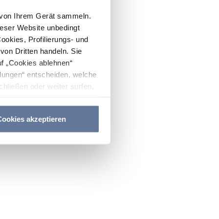
n von Ihrem Gerät sammeln.
ieser Website unbedingt
Cookies, Profilierungs- und
on Dritten handeln. Sie
uf „Cookies ablehnen“
lungen“ entscheiden, welche
hließen oder weiter surfen,
nitten
Cookie-Richtlinie
und
ookies akzeptieren