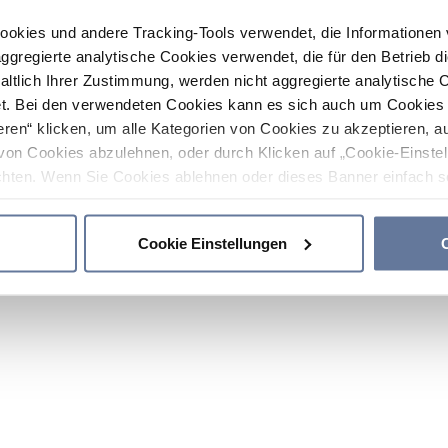
ookies und andere Tracking-Tools verwendet, die Informatione
gregierte analytische Cookies verwendet, die für den Betrieb d
haltlich Ihrer Zustimmung, werden nicht aggregierte analytische 
. Bei den verwendeten Cookies kann es sich auch um Cookies v
ren“ klicken, um alle Kategorien von Cookies zu akzeptieren, a
von Cookies abzulehnen, oder durch Klicken auf „Cookie-Einstel
hten. Wenn Sie Cookies ablehnen oder dieses Banner einfach sc
okies installiert. Weitere Informationen finden Sie in den Absch
Cookie Einstellungen
C