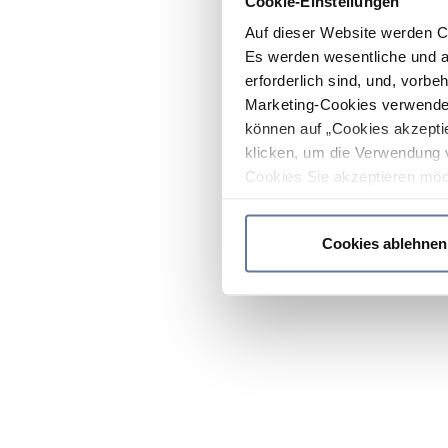
Cookie-Einstellungen
Auf dieser Website werden C
Es werden wesentliche und ag
erforderlich sind, und, vorbe
Marketing-Cookies verwendet
können auf „Cookies akzeptie
klicken, um die Verwendung 
Cookies Sie akzeptieren möc
werden nur die wichtigsten Co
Datenschutzrichtlinie
.
Cookies ablehnen