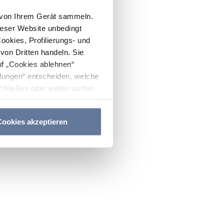
n von Ihrem Gerät sammeln.
ieser Website unbedingt
Cookies, Profilierungs- und
on Dritten handeln. Sie
uf „Cookies ablehnen“
lungen“ entscheiden, welche
hließen oder weiter surfen,
nitten
Cookie-Richtlinie
und
ookies akzeptieren