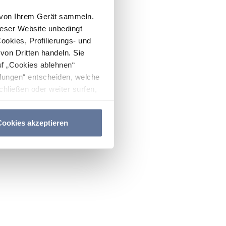
n von Ihrem Gerät sammeln.
ieser Website unbedingt
Cookies, Profilierungs- und
on Dritten handeln. Sie
uf „Cookies ablehnen“
lungen“ entscheiden, welche
hließen oder weiter surfen,
nitten
Cookie-Richtlinie
und
ookies akzeptieren