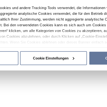
ookies und andere Tracking-Tools verwendet, die Informatione
gregierte analytische Cookies verwendet, die für den Betrieb d
haltlich Ihrer Zustimmung, werden nicht aggregierte analytische 
. Bei den verwendeten Cookies kann es sich auch um Cookies v
ren“ klicken, um alle Kategorien von Cookies zu akzeptieren, a
von Cookies abzulehnen, oder durch Klicken auf „Cookie-Einstel
hten. Wenn Sie Cookies ablehnen oder dieses Banner einfach sc
okies installiert. Weitere Informationen finden Sie in den Absch
Cookie Einstellungen
C