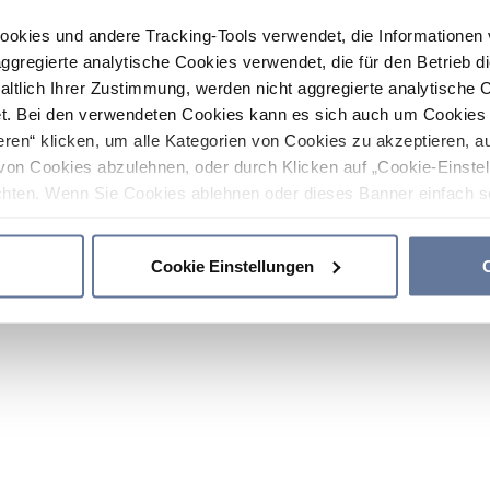
ookies und andere Tracking-Tools verwendet, die Informatione
gregierte analytische Cookies verwendet, die für den Betrieb d
haltlich Ihrer Zustimmung, werden nicht aggregierte analytische 
. Bei den verwendeten Cookies kann es sich auch um Cookies v
ren“ klicken, um alle Kategorien von Cookies zu akzeptieren, a
von Cookies abzulehnen, oder durch Klicken auf „Cookie-Einstel
hten. Wenn Sie Cookies ablehnen oder dieses Banner einfach sc
okies installiert. Weitere Informationen finden Sie in den Absch
Cookie Einstellungen
C