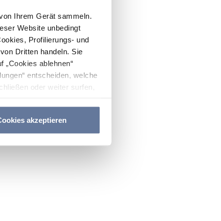
n von Ihrem Gerät sammeln.
ieser Website unbedingt
Cookies, Profilierungs- und
on Dritten handeln. Sie
uf „Cookies ablehnen“
lungen“ entscheiden, welche
hließen oder weiter surfen,
nitten
Cookie-Richtlinie
und
ookies akzeptieren