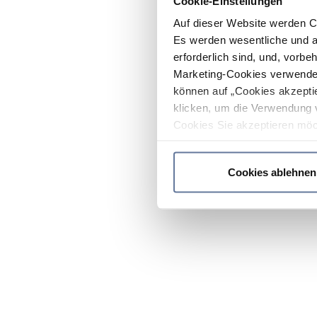
Cookie-Einstellungen
Auf dieser Website werden C
Es werden wesentliche und ag
erforderlich sind, und, vorbe
Marketing-Cookies verwendet
können auf „Cookies akzeptie
klicken, um die Verwendung 
Cookies Sie akzeptieren möc
werden nur die wichtigsten Co
Datenschutzrichtlinie
.
Cookies ablehnen